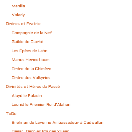
Manilia
Valady
Ordres et Fratrie
Compagnie de la Nef
Guilde de Clarté
Les Épées de Lahn
Manus Hermeticum
Ordre de la Chimère
Ordre des Valkyries
Divinités et Héros du Passé
Alcyd le Paladin
Leonid le Premier Roi d’Alahan
ToDo
Brehnan de Laverne Ambassadeur à Cadwallon
Désar, Dernier Roi des Ylliaar