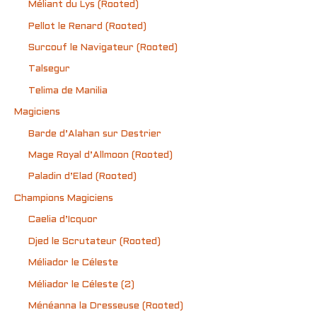
Méliant du Lys (Rooted)
Pellot le Renard (Rooted)
Surcouf le Navigateur (Rooted)
Talsegur
Telima de Manilia
Magiciens
Barde d’Alahan sur Destrier
Mage Royal d’Allmoon (Rooted)
Paladin d’Elad (Rooted)
Champions Magiciens
Caelia d’Icquor
Djed le Scrutateur (Rooted)
Méliador le Céleste
Méliador le Céleste (2)
Ménéanna la Dresseuse (Rooted)