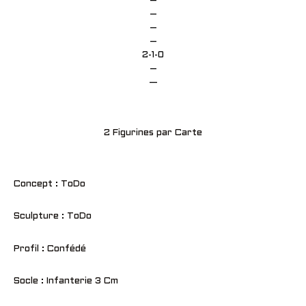
–
–
–
–
2-1-0
–
—
2 Figurines par Carte
Concept : ToDo
Sculpture : ToDo
Profil : Confédé
Socle : Infanterie 3 Cm