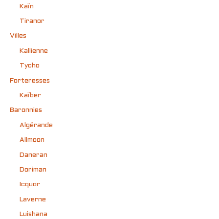
Kaïn
Tiranor
Villes
Kallienne
Tycho
Forteresses
Kaïber
Baronnies
Algérande
Allmoon
Daneran
Doriman
Icquor
Laverne
Luishana