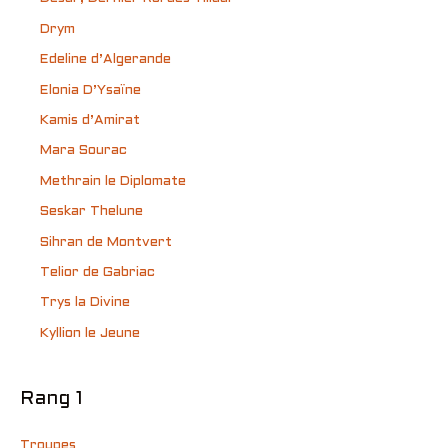
Drym
Edeline d’Algerande
Elonia D’Ysaïne
Kamis d’Amirat
Mara Sourac
Methrain le Diplomate
Seskar Thelune
Sihran de Montvert
Telior de Gabriac
Trys la Divine
Kyllion le Jeune
Rang 1
Troupes