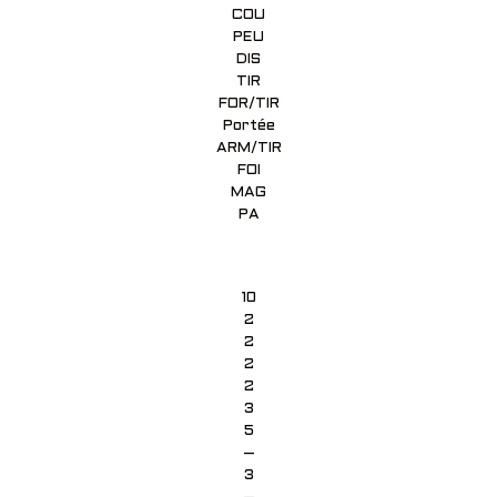
COU
PEU
DIS
TIR
FOR/TIR
Portée
ARM/TIR
FOI
MAG
PA
10
2
2
2
2
3
5
–
3