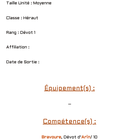
Taille Unité : Moyenne
Classe : Héraut
Rang : Dévot 1
Affiliation :
Date de Sortie :
Équipement(s) :
–
Compétence(s) :
Bravoure
, Dévot d’
Arïn
/ 10