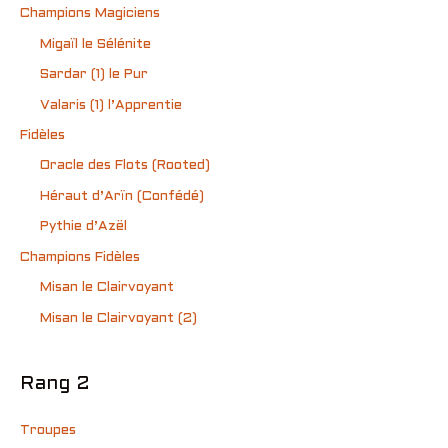
Champions Magiciens
Migaïl le Sélénite
Sardar (1) le Pur
Valaris (1) l’Apprentie
Fidèles
Oracle des Flots (Rooted)
Héraut d’Arïn (Confédé)
Pythie d’Azël
Champions Fidèles
Misan le Clairvoyant
Misan le Clairvoyant (2)
Rang 2
Troupes