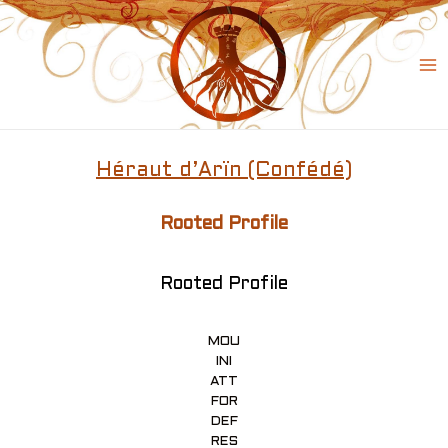
Skip
to
content
Ma
Me
Héraut d’Arïn (Confédé)
Rooted Profile
Rooted Profile
MOU
INI
ATT
FOR
DEF
RES