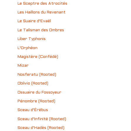
Le Sceptre des Atrocités
Les Haillons du Revenant
Le Suaire d’Evaël
Le Talisman des Ombres
Liber Typhonis
L’Orphéon
Magistère (Confédé)
Mizar
Nosferatu (Rooted)
Oblivio (Rooted)
Ossuaire du Fossoyeur
Pénombre (Rooted)
Sceau d’Érébus
Sceau d’Infinité (Rooted)
Sceau d’Hadès (Rooted)