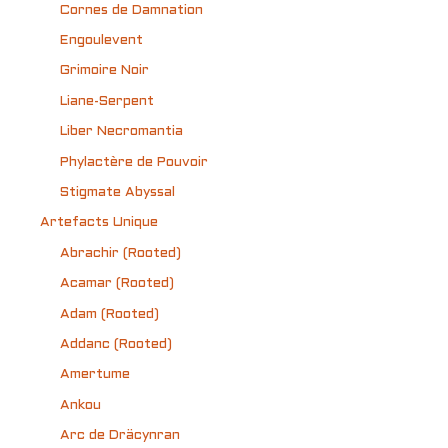
Cornes de Damnation
Engoulevent
Grimoire Noir
Liane-Serpent
Liber Necromantia
Phylactère de Pouvoir
Stigmate Abyssal
Artefacts Unique
Abrachir (Rooted)
Acamar (Rooted)
Adam (Rooted)
Addanc (Rooted)
Amertume
Ankou
Arc de Dräcynran