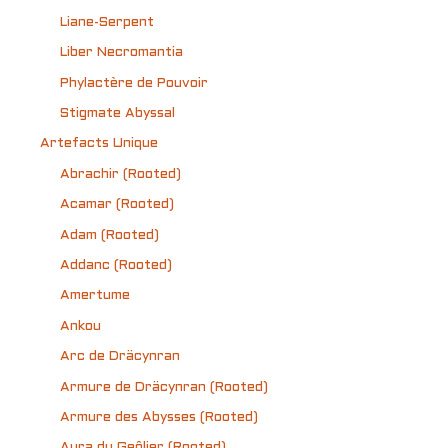
Liane-Serpent
Liber Necromantia
Phylactère de Pouvoir
Stigmate Abyssal
Artefacts Unique
Abrachir (Rooted)
Acamar (Rooted)
Adam (Rooted)
Addanc (Rooted)
Amertume
Ankou
Arc de Dräcynran
Armure de Dräcynran (Rooted)
Armure des Abysses (Rooted)
Aura du Geôlier (Rooted)