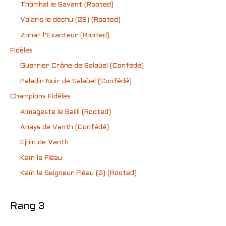
Thomhal le Savant (Rooted)
Valaris le déchu (2B) (Rooted)
Zohar l’Exacteur (Rooted)
Fidèles
Guerrier Crâne de Salaüel (Confédé)
Paladin Noir de Salaüel (Confédé)
Champions Fidèles
Almageste le Bailli (Rooted)
Anays de Vanth (Confédé)
Ejhin de Vanth
Kaïn le Fléau
Kaïn le Seigneur Fléau (2) (Rooted)
Rang 3