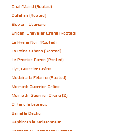
Chah’Marid (Rooted)
Dullahan (Rooted)
Élöwen l’Usurière
Éridan, Chevalier Crâne (Rooted)
La Hyène Noir (Rooted)
La Reine Stheno (Rooted)
Le Premier Baron (Rooted)
Llyr, Guerrier Crâne
Medeina la Félonne (Rooted)
Melmoth Guerrier Crâne
Melmoth, Guerrier Crâne (2)
Ortanc le Lépreux
Sariel le Déchu
Sephiroth le Moissonneur