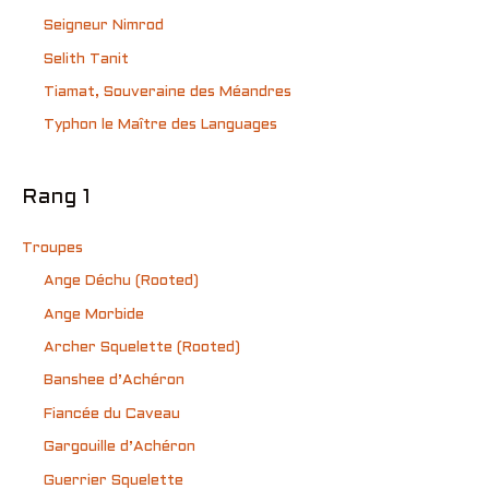
Seigneur Nimrod
Selith Tanit
Tiamat, Souveraine des Méandres
Typhon le Maître des Languages
Rang 1
Troupes
Ange Déchu (Rooted)
Ange Morbide
Archer Squelette (Rooted)
Banshee d’Achéron
Fiancée du Caveau
Gargouille d’Achéron
Guerrier Squelette