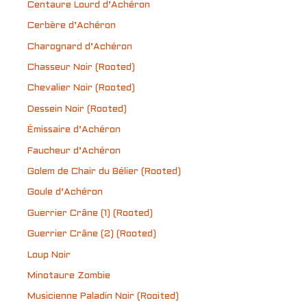
Centaure Lourd d’Achéron
Cerbère d’Achéron
Charognard d’Achéron
Chasseur Noir (Rooted)
Chevalier Noir (Rooted)
Dessein Noir (Rooted)
Émissaire d’Achéron
Faucheur d’Achéron
Golem de Chair du Bélier (Rooted)
Goule d’Achéron
Guerrier Crâne (1) (Rooted)
Guerrier Crâne (2) (Rooted)
Loup Noir
Minotaure Zombie
Musicienne Paladin Noir (Rooited)