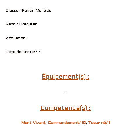
Classe : Pantin Morbide
Rang : 1 Régulier
Affiliation:
Date de Sortie : ?
Équipement(s) :
–
Compétence(s) :
Mort-Vivant
,
Commandement/ 10
,
Tueur né/ 1