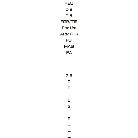
PEU
DIS
TIR
FOR/TIR
Portée
ARM/TIR
FOI
MAG
PA
7.5
0
0
1
0
2
–
6
–
–
–