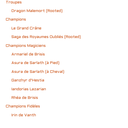
Troupes
Dragon Malemort (Rooted)
Champions
Le Grand Crâne
Saga des Royaumes Oubliés (Rooted)
Champions Magiciens
Armariel de Brisis
Asura de Sarlath (à Pied)
Asura de Sarlath (à Cheval)
Ganzhyr d’Hestia
Iandorias Lazarian
Rhéa de Brisis
Champions Fidèles
Irin de Vanth