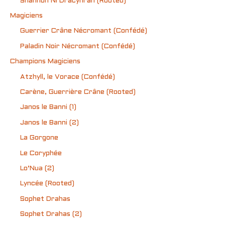
Shannon Ní Dräcynran (Rooted)
Magiciens
Guerrier Crâne Nécromant (Confédé)
Paladin Noir Nécromant (Confédé)
Champions Magiciens
Atzhyll, le Vorace (Confédé)
Carène, Guerrière Crâne (Rooted)
Janos le Banni (1)
Janos le Banni (2)
La Gorgone
Le Coryphée
Lo’Nua (2)
Lyncée (Rooted)
Sophet Drahas
Sophet Drahas (2)