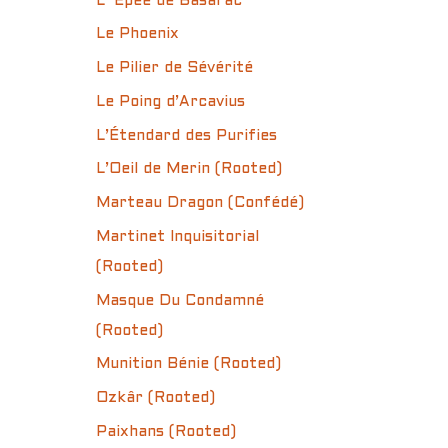
L’ Épée de Basarac
Le Phoenix
Le Pilier de Sévérité
Le Poing d’Arcavius
L’Étendard des Purifies
L’Oeil de Merin (Rooted)
Marteau Dragon (Confédé)
Martinet Inquisitorial
(Rooted)
Masque Du Condamné
(Rooted)
Munition Bénie (Rooted)
Ozkâr (Rooted)
Paixhans (Rooted)