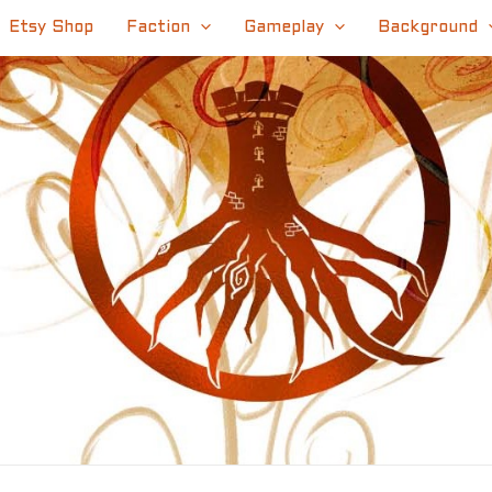
Etsy Shop
Faction
Gameplay
Background