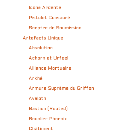
Icône Ardente
Pistolet Consacré
Sceptre de Soumission
Artefacts Unique
Absolution
Achorn et Urfoel
Alliance Mortuaire
Arkhé
Armure Suprème du Griffon
Avaloth
Bastion (Rooted)
Bouclier Phoenix
Châtiment