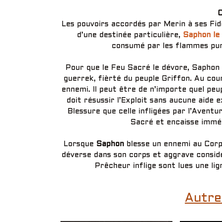
C
Les pouvoirs accordés par Merin à ses Fidè
d’une destinée particulière,
Saphon le
consumé par les flammes puri
Pour que le Feu Sacré le dévore, Saphon 
guerrek, fièrté du peuple Griffon. Au cou
ennemi. Il peut être de n’importe quel peu
doit résussir l’Exploit sans aucune aide 
Blessure que celle infligées par l’Aventur
Sacré et encaisse immé
Lorsque
Saphon
blesse un ennemi au Corps
déverse dans son corps et aggrave considé
Prêcheur inflige sont lues une lig
Autre