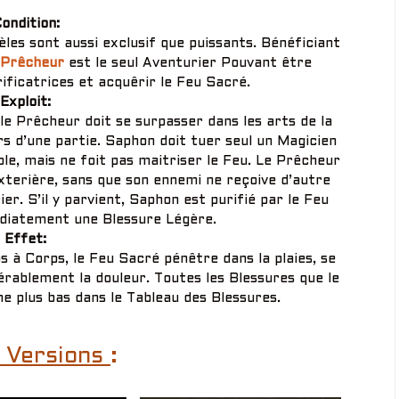
ondition:
les sont aussi exclusif que puissants. Bénéficiant
 Prêcheur
est le seul Aventurier Pouvant être
ficatrices et acquêrir le Feu Sacré.
Exploit:
le Prêcheur doit se surpasser dans les arts de la
rs d’une partie. Saphon doit tuer seul un Magicien
ple, mais ne foit pas maitriser le Feu. Le Prêcheur
exterière, sans que son ennemi ne reçoive d’autre
ier. S’il y parvient, Saphon est purifié par le Feu
diatement une Blessure Légère.
Effet:
 à Corps, le Feu Sacré pénêtre dans la plaies, se
rablement la douleur. Toutes les Blessures que le
ne plus bas dans le Tableau des Blessures.
 Versions
: