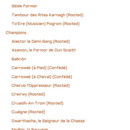
Séide Formor
Tambour des Rites Karnagh (Rooted)
To’Ere (Musicien) Pogrom (Rooted)
Champions
Alastor le Demi-Sang (Rooted)
Asamon, le Formor de Dun Scaith
Balkròn
Carrowek (à Pied) (Confédé)
Carrowek (à Cheval) (Confédé)
Cherub l’Oppresseur (Rooted)
Creirwy (Rooted)
Cruaidh-An-Trom (Rooted)
Cualgne (Rooted)
Dwarthache, le Seigneur de la Chasse
Feylhin, la Sauvage