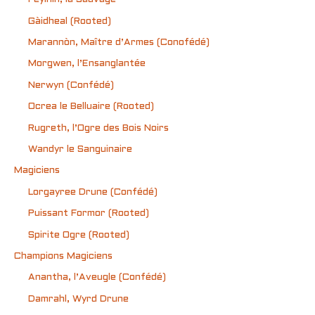
Gàidheal (Rooted)
Marannòn, Maître d’Armes (Conofédé)
Morgwen, l’Ensanglantée
Nerwyn (Confédé)
Ocrea le Belluaire (Rooted)
Rugreth, l’Ogre des Bois Noirs
Wandyr le Sanguinaire
Magiciens
Lorgayree Drune (Confédé)
Puissant Formor (Rooted)
Spirite Ogre (Rooted)
Champions Magiciens
Anantha, l’Aveugle (Confédé)
Damrahl, Wyrd Drune