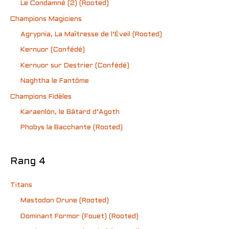
Le Condamné (2) (Rooted)
Champions Magiciens
Agrypnia, La Maîtresse de l’Éveil (Rooted)
Kernuor (Confédé)
Kernuor sur Destrier (Confédé)
Naghtha le Fantôme
Champions Fidèles
Karaenlòn, le Bâtard d’Agoth
Phobys la Bacchante (Rooted)
Rang 4
Titans
Mastodon Drune (Rooted)
Dominant Formor (Fouet) (Rooted)