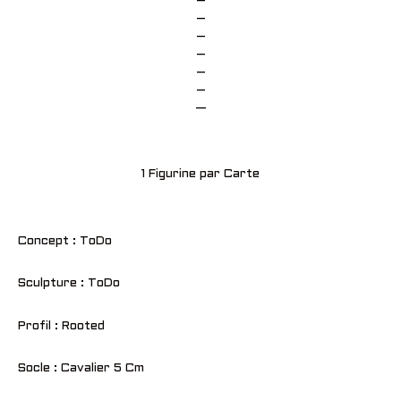
–
–
–
–
–
–
—
1 Figurine par Carte
Concept : ToDo
Sculpture : ToDo
Profil : Rooted
Socle : Cavalier 5 Cm