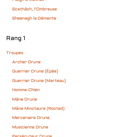
Scathâch, l’Ombreuse
Sheenagh la Démente
Rang 1
Troupes
Archer Drune
Guerrier Drune (Épée)
Guerrier Drune (Marteau)
Homme-Chien
Mâne Drune
Mâne Minotaure (Rooted)
Mercenaire Drune
Musicienne Drune
Persécuteur Drune