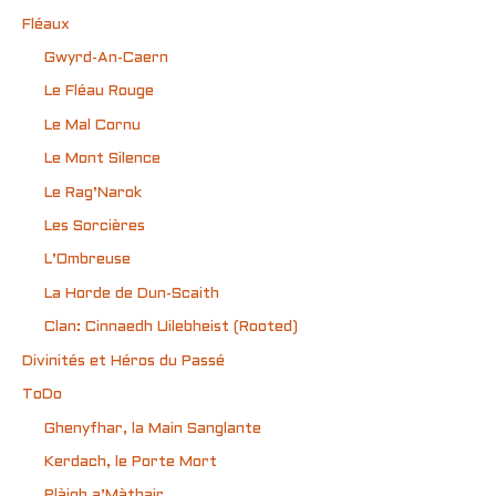
Fléaux
Gwyrd-An-Caern
Le Fléau Rouge
Le Mal Cornu
Le Mont Silence
Le Rag’Narok
Les Sorcières
L’Ombreuse
La Horde de Dun-Scaith
Clan: Cinnaedh Uilebheist (Rooted)
Divinités et Héros du Passé
ToDo
Ghenyfhar, la Main Sanglante
Kerdach, le Porte Mort
Plàigh a’Màthair