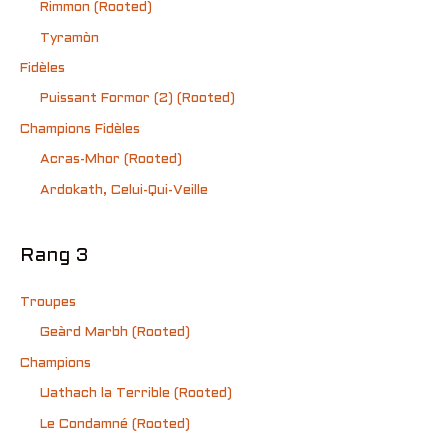
Rimmon (Rooted)
Tyramòn
Fidèles
Puissant Formor (2) (Rooted)
Champions Fidèles
Acras-Mhor (Rooted)
Ardokath, Celui-Qui-Veille
Rang 3
Troupes
Geàrd Marbh (Rooted)
Champions
Uathach la Terrible (Rooted)
Le Condamné (Rooted)