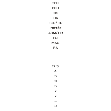
COU
PEU
DIS
TIR
FOR/TIR
Portée
ARM/TIR
FOI
MAG
PA
17.5
4
5
9
5
7
7
–
2