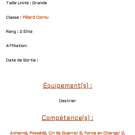
Taille Unité : Grande
Classe :
Pillard Cornu
Rang : 2 Élite
Affiliation:
Date de Sortie :
Équipement(s) :
Destrier
Compétence(s) :
Acharné
,
Possédé
,
Cri de Guerre/ 8
,
Force en Charge/ 2
,