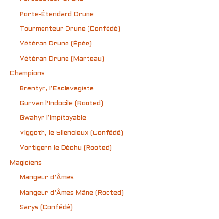
Porte-Étendard Drune
Tourmenteur Drune (Confédé)
Vétéran Drune (Épée)
Vétéran Drune (Marteau)
Champions
Brentyr, l’Esclavagiste
Gurvan l’Indocile (Rooted)
Gwahyr l’Impitoyable
Viggoth, le Silencieux (Confédé)
Vortigern le Déchu (Rooted)
Magiciens
Mangeur d’Âmes
Mangeur d’Âmes Mâne (Rooted)
Sarys (Confédé)