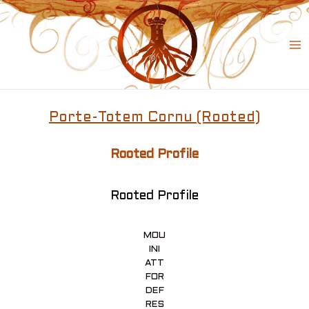
Skip
to
content
Ma
Me
Porte-Totem Cornu (Rooted)
Rooted Profile
Rooted Profile
MOU
INI
ATT
FOR
DEF
RES