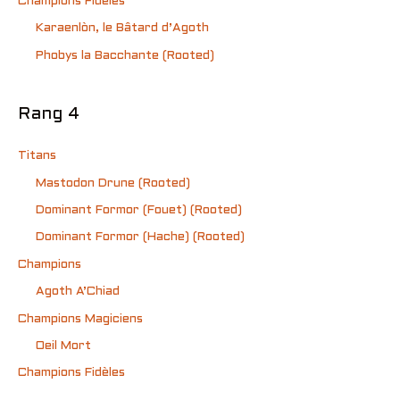
Champions Fidèles
Karaenlòn, le Bâtard d’Agoth
Phobys la Bacchante (Rooted)
Rang 4
Titans
Mastodon Drune (Rooted)
Dominant Formor (Fouet) (Rooted)
Dominant Formor (Hache) (Rooted)
Champions
Agoth A’Chiad
Champions Magiciens
Oeil Mort
Champions Fidèles