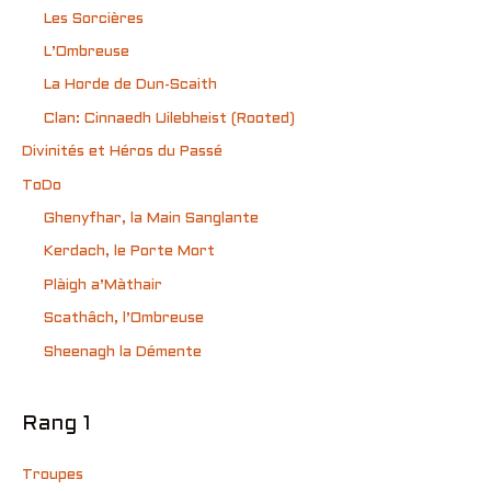
Les Sorcières
L’Ombreuse
La Horde de Dun-Scaith
Clan: Cinnaedh Uilebheist (Rooted)
Divinités et Héros du Passé
ToDo
Ghenyfhar, la Main Sanglante
Kerdach, le Porte Mort
Plàigh a’Màthair
Scathâch, l’Ombreuse
Sheenagh la Démente
Rang 1
Troupes