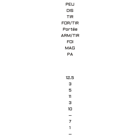
PEU
DIS
TIR
FOR/TIR
Portée
ARM/TIR
FOI
MAG
PA
12.5
3
5
11
3
10
–
7
1
–