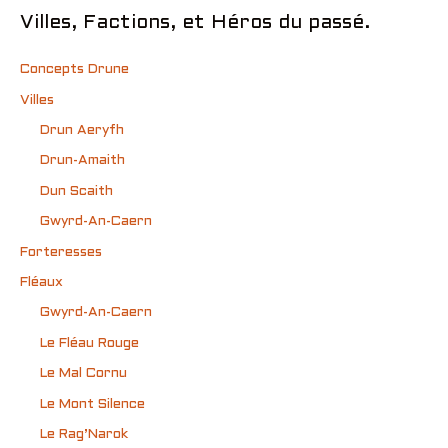
Villes, Factions, et Héros du passé.
Concepts Drune
Villes
Drun Aeryfh
Drun-Amaith
Dun Scaith
Gwyrd-An-Caern
Forteresses
Fléaux
Gwyrd-An-Caern
Le Fléau Rouge
Le Mal Cornu
Le Mont Silence
Le Rag’Narok