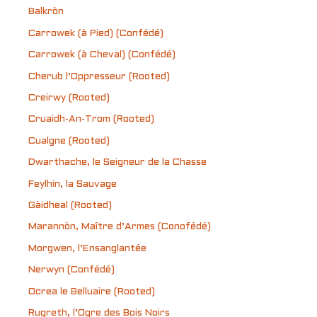
Balkròn
Carrowek (à Pied) (Confédé)
Carrowek (à Cheval) (Confédé)
Cherub l’Oppresseur (Rooted)
Creirwy (Rooted)
Cruaidh-An-Trom (Rooted)
Cualgne (Rooted)
Dwarthache, le Seigneur de la Chasse
Feylhin, la Sauvage
Gàidheal (Rooted)
Marannòn, Maître d’Armes (Conofédé)
Morgwen, l’Ensanglantée
Nerwyn (Confédé)
Ocrea le Belluaire (Rooted)
Rugreth, l’Ogre des Bois Noirs