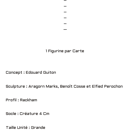
–
–
–
–
–
—
1 Figurine par Carte
Concept : Edouard Guiton
Sculpture : Aragorn Marks, Benoît Cosse et Elfied Perochon
Profil : Rackham
Socle : Créature 4 Cm
Taille Unité : Grande