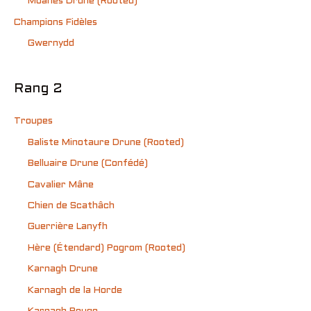
Moânes Drune (Rooted)
Champions Fidèles
Gwernydd
Rang 2
Troupes
Baliste Minotaure Drune (Rooted)
Belluaire Drune (Confédé)
Cavalier Mâne
Chien de Scathâch
Guerrière Lanyfh
Hère (Étendard) Pogrom (Rooted)
Karnagh Drune
Karnagh de la Horde