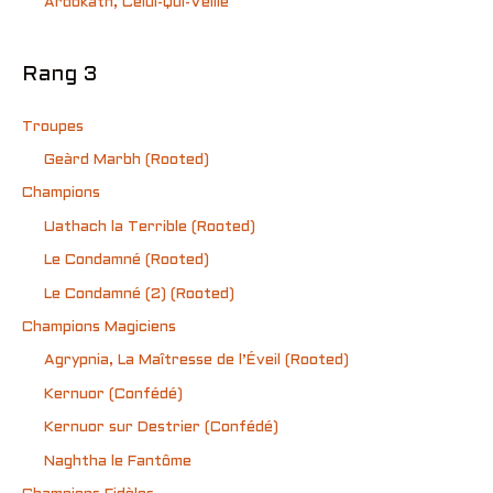
Ardokath, Celui-Qui-Veille
Rang 3
Troupes
Geàrd Marbh (Rooted)
Champions
Uathach la Terrible (Rooted)
Le Condamné (Rooted)
Le Condamné (2) (Rooted)
Champions Magiciens
Agrypnia, La Maîtresse de l’Éveil (Rooted)
Kernuor (Confédé)
Kernuor sur Destrier (Confédé)
Naghtha le Fantôme