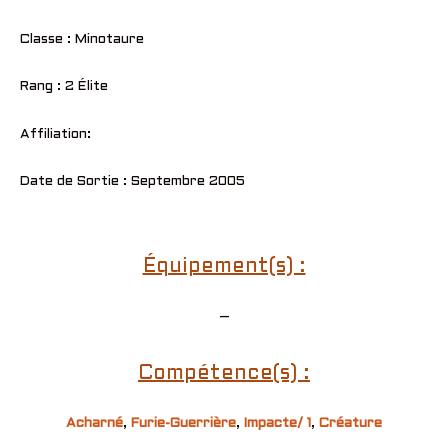
Classe : Minotaure
Rang : 2 Élite
Affiliation:
Date de Sortie : Septembre 2005
Équipement(s) :
–
Compétence(s) :
Acharné
,
Furie-Guerrière
,
Impacte/ 1
,
Créature