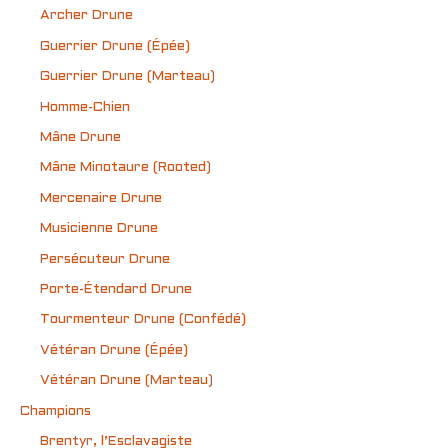
Archer Drune
Guerrier Drune (Épée)
Guerrier Drune (Marteau)
Homme-Chien
Mâne Drune
Mâne Minotaure (Rooted)
Mercenaire Drune
Musicienne Drune
Persécuteur Drune
Porte-Étendard Drune
Tourmenteur Drune (Confédé)
Vétéran Drune (Épée)
Vétéran Drune (Marteau)
Champions
Brentyr, l’Esclavagiste