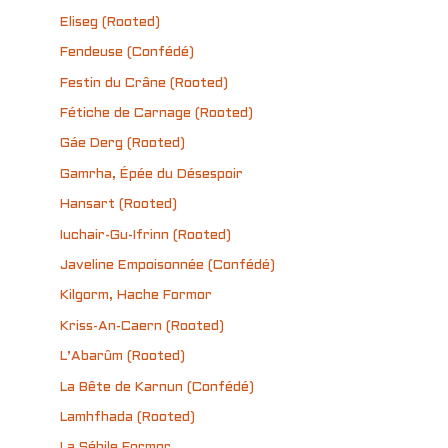
Eliseg (Rooted)
Fendeuse (Confédé)
Festin du Crâne (Rooted)
Fétiche de Carnage (Rooted)
Gáe Derg (Rooted)
Gamrha, Épée du Désespoir
Hansart (Rooted)
Iuchair-Gu-Ifrinn (Rooted)
Javeline Empoisonnée (Confédé)
Kilgorm, Hache Formor
Kriss-An-Caern (Rooted)
L’Abarûm (Rooted)
La Bête de Karnun (Confédé)
Lamhfhada (Rooted)
La Sébile Formor