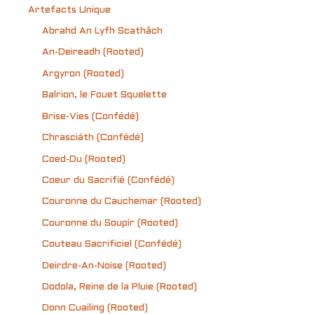
Artefacts Unique
Abrahd An Lyfh Scathâch
An-Deireadh (Rooted)
Argyron (Rooted)
Balrion, le Fouet Squelette
Brise-Vies (Confédé)
Chrasciáth (Confédé)
Coed-Du (Rooted)
Coeur du Sacrifié (Confédé)
Couronne du Cauchemar (Rooted)
Couronne du Soupir (Rooted)
Couteau Sacrificiel (Confédé)
Deirdre-An-Noise (Rooted)
Dodola, Reine de la Pluie (Rooted)
Donn Cuailing (Rooted)