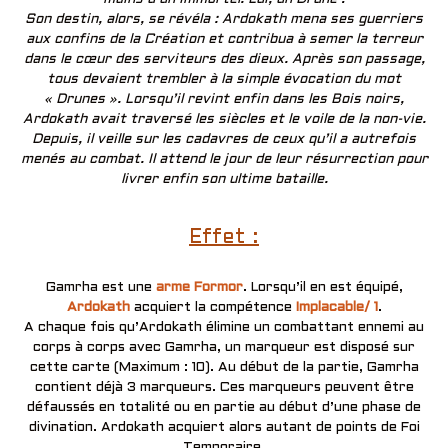
Son destin, alors, se révéla : Ardokath mena ses guerriers
aux confins de la Création et contribua à semer la terreur
dans le cœur des serviteurs des dieux. Après son passage,
tous devaient trembler à la simple évocation du mot
« Drunes ». Lorsqu’il revint enfin dans les Bois noirs,
Ardokath avait traversé les siècles et le voile de la non-vie.
Depuis, il veille sur les cadavres de ceux qu’il a autrefois
menés au combat. Il attend le jour de leur résurrection pour
livrer enfin son ultime bataille.
Effet :
Gamrha est une
arme Formor
. Lorsqu’il en est équipé,
Ardokath
acquiert la compétence
Implacable/ 1
.
A chaque fois qu’Ardokath élimine un combattant ennemi au
corps à corps avec Gamrha, un marqueur est disposé sur
cette carte (Maximum : 10). Au début de la partie, Gamrha
contient déjà 3 marqueurs. Ces marqueurs peuvent être
défaussés en totalité ou en partie au début d’une phase de
divination. Ardokath acquiert alors autant de points de Foi
Temporaire.