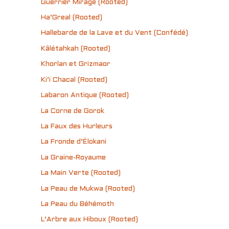
Guerrier Mirage (Rooted)
Ha’Greal (Rooted)
Hallebarde de la Lave et du Vent (Confédé)
Kâlétahkah (Rooted)
Khorlan et Grizmaor
Ki’i Chacal (Rooted)
Labaron Antique (Rooted)
La Corne de Gorok
La Faux des Hurleurs
La Fronde d’Élokani
La Graine-Royaume
La Main Verte (Rooted)
La Peau de Mukwa (Rooted)
La Peau du Béhémoth
L’Arbre aux Hiboux (Rooted)