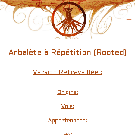
Skip
to
content
Ma
Me
Arbalète à Répétition (Rooted)
Version Retravaillée :
Origine:
Voie:
Appartenance: