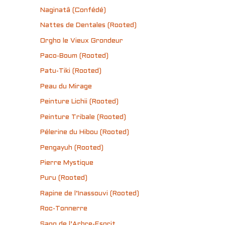
Naginatâ (Confédé)
Nattes de Dentales (Rooted)
Orgho le Vieux Grondeur
Paco-Boum (Rooted)
Patu-Tiki (Rooted)
Peau du Mirage
Peinture Lichii (Rooted)
Peinture Tribale (Rooted)
Pélerine du Hibou (Rooted)
Pengayuh (Rooted)
Pierre Mystique
Puru (Rooted)
Rapine de l’Inassouvi (Rooted)
Roc-Tonnerre
Sang de l’Arbre-Esprit