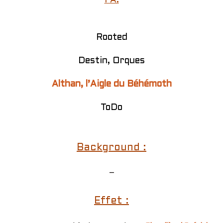
PA:
Rooted
Destin, Orques
Althan, l’Aigle du Béhémoth
ToDo
Background :
–
Effet :