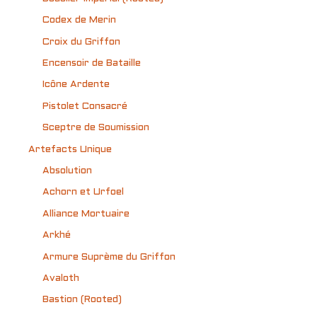
Codex de Merin
Croix du Griffon
Encensoir de Bataille
Icône Ardente
Pistolet Consacré
Sceptre de Soumission
Artefacts Unique
Absolution
Achorn et Urfoel
Alliance Mortuaire
Arkhé
Armure Suprème du Griffon
Avaloth
Bastion (Rooted)