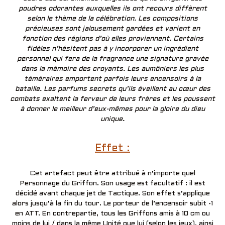
poudres odorantes auxquelles ils ont recours diffèrent
selon le thème de la célébration. Les compositions
précieuses sont jalousement gardées et varient en
fonction des régions d’où elles proviennent. Certains
fidèles n’hésitent pas à y incorporer un ingrédient
personnel qui fera de la fragrance une signature gravée
dans la mémoire des croyants. Les aumôniers les plus
téméraires emportent parfois leurs encensoirs à la
bataille. Les parfums secrets qu’ils éveillent au cœur des
combats exaltent la ferveur de leurs frères et les poussent
à donner le meilleur d’eux-mêmes pour la gloire du dieu
unique.
Effet :
Cet artefact peut être attribué à n’importe quel
Personnage du Griffon. Son usage est facultatif : il est
décidé avant chaque jet de Tactique. Son effet s’applique
alors jusqu’à la fin du tour. Le porteur de l’encensoir subit
-1
en ATT. En contrepartie, tous les Griffons amis à 10 cm ou
moins de lui / dans la même Unité que lui (selon les jeux), ainsi