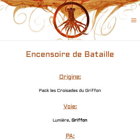
Skip
to
content
Ma
Me
Encensoire de Bataille
Origine:
Pack les Croisades du Griffon
Voie:
Lumière,
Griffon
PA: