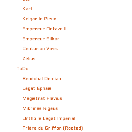
Karl
Kelgar le Pieux
Empereur Octave II
Empereur Silkar
Centurion Viriis
Zélios
ToDo
Sénéchal Demian
Légat Éphaïs
Magistrat Flavius
Mikrinas Rigeus
Ortho le Légat Impérial
Trière du Griffon (Rooted)