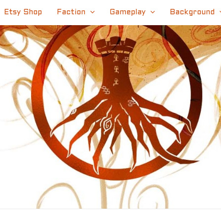
Etsy Shop
Faction
Gameplay
Background