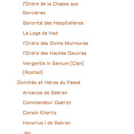
l’Ordre de la Chasse aux
Sorcières
Sororité des Hospitalières
La Loge de Hod
l’Ordre des Divins Murmures
l’Ordre des Hautes Oeuvres
Vergentis In Senium (Clan)
(Rooted)
Divinités et Héros du Passé
Arcavius de Sabran
Commandeur Daéryn
Corwin Khorto
Honorius I de Sabran
Jen