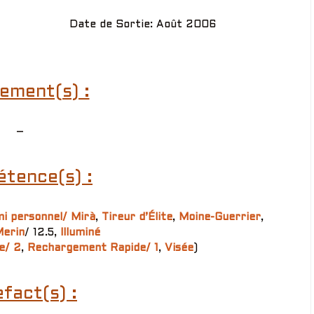
Date de Sortie: Août 2006
ement(s) :
–
tence(s) :
i personnel/ Mirà
,
Tireur d’Élite
,
Moine-Guerrier
,
erin
/ 12.5,
Illuminé
e/ 2
,
Rechargement Rapide/ 1
,
Visée
)
fact(s) :