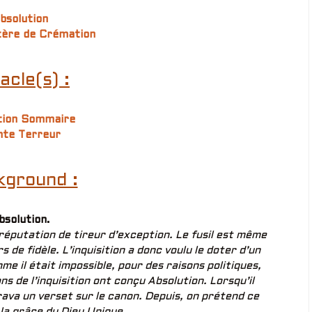
bsolution
tère de Crémation
acle(s) :
tion Sommaire
nte Terreur
kground :
bsolution.
 réputation de tireur d’exception. Le fusil est même
de fidèle. L’inquisition a donc voulu le doter d’un
e il était impossible, pour des raisons politiques,
ons de l’inquisition ont conçu Absolution. Lorsqu’il
rava un verset sur le canon. Depuis, on prétend ce
 la grâce du Dieu Unique.