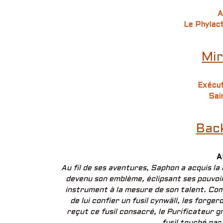
A
Le Phylac
Mir
Exécu
Sai
Bac
A
Au fil de ses aventures, Saphon a acquis la
devenu son emblème, éclipsant ses pouvoirs 
instrument à la mesure de son talent. Comm
de lui confier un fusil cynwäll, les forger
reçut ce fusil consacré, le Purificateur g
fusil touché par