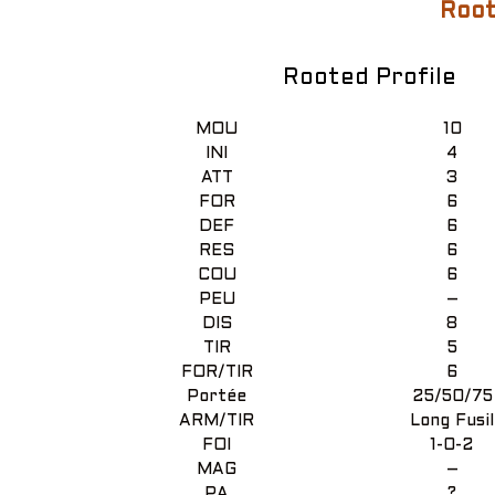
Root
Rooted Profile
MOU
10
INI
4
ATT
3
FOR
6
DEF
6
RES
6
COU
6
PEU
–
DIS
8
TIR
5
FOR/TIR
6
Portée
25/50/75
ARM/TIR
Long Fusil
FOI
1-0-2
MAG
–
PA
?