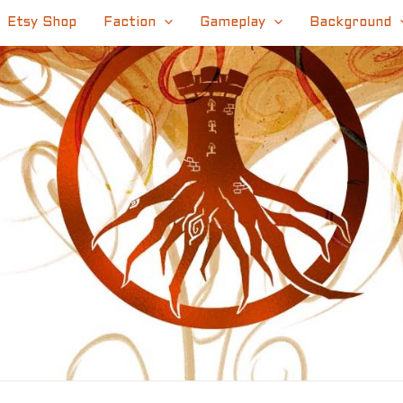
Etsy Shop
Faction
Gameplay
Background