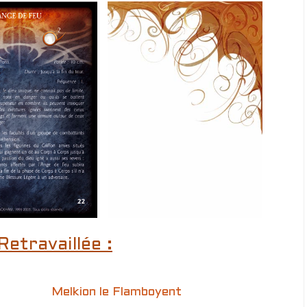
Retravaillée :
Melkion le Flamboyent