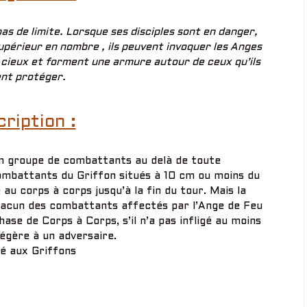
pas de limite. Lorsque ses disciples sont en danger,
upérieur en nombre , ils peuvent invoquer les Anges
 cieux et forment une armure autour de ceux qu’ils
ent protéger.
ription :
un groupe de combattants au delà de toute
ombattants du Griffon situés à 10 cm ou moins du
u corps à corps jusqu’à la fin du tour. Mais la
 chacun des combattants affectés par l’Ange de Feu
hase de Corps à Corps, s’il n’a pas infligé au moins
égère à un adversaire.
é aux Griffons