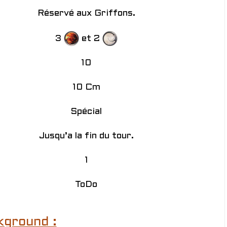
Réservé aux Griffons.
3
et 2
10
10 Cm
Spécial
Jusqu’a la fin du tour.
1
ToDo
kground :