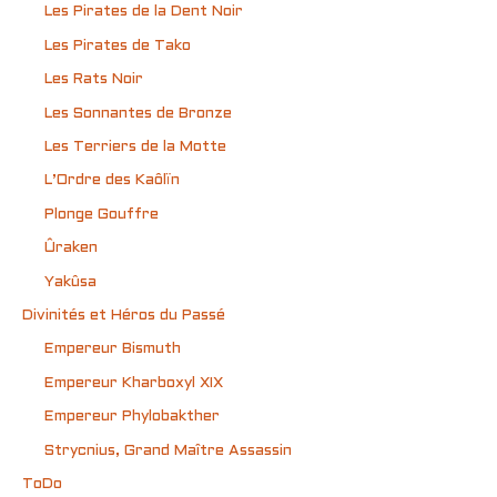
Les Pirates de la Dent Noir
Les Pirates de Tako
Les Rats Noir
Les Sonnantes de Bronze
Les Terriers de la Motte
L’Ordre des Kaôlïn
Plonge Gouffre
Ûraken
Yakûsa
Divinités et Héros du Passé
Empereur Bismuth
Empereur Kharboxyl XIX
Empereur Phylobakther
Strycnius, Grand Maître Assassin
ToDo