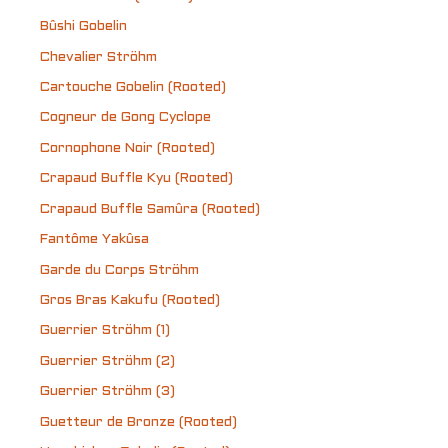
Bûshi Gobelin
Chevalier Ströhm
Cartouche Gobelin (Rooted)
Cogneur de Gong Cyclope
Cornophone Noir (Rooted)
Crapaud Buffle Kyu (Rooted)
Crapaud Buffle Samûra (Rooted)
Fantôme Yakûsa
Garde du Corps Ströhm
Gros Bras Kakufu (Rooted)
Guerrier Ströhm (1)
Guerrier Ströhm (2)
Guerrier Ströhm (3)
Guetteur de Bronze (Rooted)