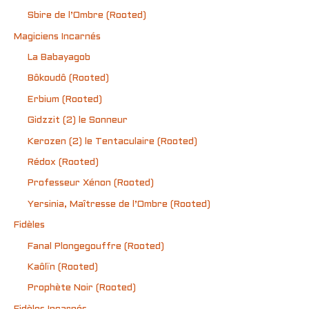
Sbire de l’Ombre (Rooted)
Magiciens Incarnés
La Babayagob
Bôkoudô (Rooted)
Erbium (Rooted)
Gidzzit (2) le Sonneur
Kerozen (2) le Tentaculaire (Rooted)
Rédox (Rooted)
Professeur Xénon (Rooted)
Yersinia, Maîtresse de l’Ombre (Rooted)
Fidèles
Fanal Plongegouffre (Rooted)
Kaôlïn (Rooted)
Prophète Noir (Rooted)