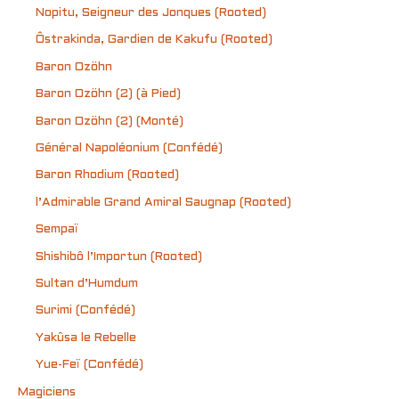
Nopitu, Seigneur des Jonques (Rooted)
Ôstrakinda, Gardien de Kakufu (Rooted)
Baron Ozöhn
Baron Ozöhn (2) (à Pied)
Baron Ozöhn (2) (Monté)
Général Napoléonium (Confédé)
Baron Rhodium (Rooted)
l’Admirable Grand Amiral Saugnap (Rooted)
Sempaï
Shishibô l’Importun (Rooted)
Sultan d’Humdum
Surimi (Confédé)
Yakûsa le Rebelle
Yue-Feï (Confédé)
Magiciens