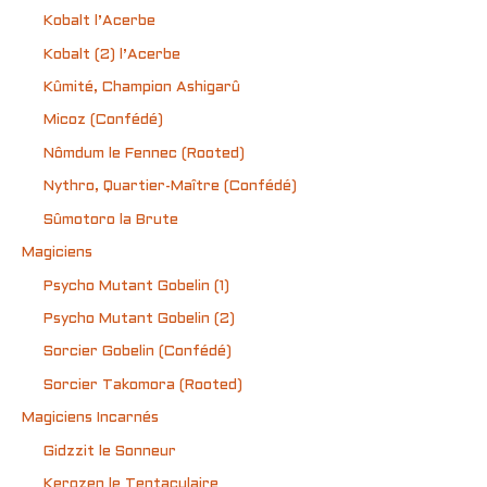
Kobalt l’Acerbe
Kobalt (2) l’Acerbe
Kûmité, Champion Ashigarû
Micoz (Confédé)
Nômdum le Fennec (Rooted)
Nythro, Quartier-Maître (Confédé)
Sûmotoro la Brute
Magiciens
Psycho Mutant Gobelin (1)
Psycho Mutant Gobelin (2)
Sorcier Gobelin (Confédé)
Sorcier Takomora (Rooted)
Magiciens Incarnés
Gidzzit le Sonneur
Kerozen le Tentaculaire