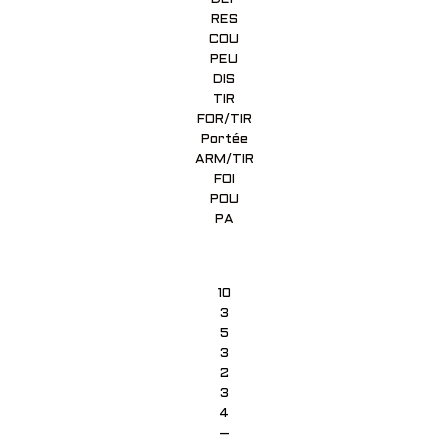
RES
COU
PEU
DIS
TIR
FOR/TIR
Portée
ARM/TIR
FOI
POU
PA
10
3
5
3
2
3
4
–