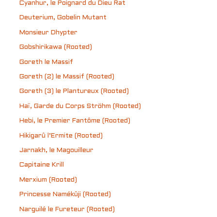
Cyanhur, le Poignard du Dieu Rat
Deuterium, Gobelin Mutant
Monsieur Dhypter
Gobshirikawa (Rooted)
Goreth le Massif
Goreth (2) le Massif (Rooted)
Goreth (3) le Plantureux (Rooted)
Haï, Garde du Corps Ströhm (Rooted)
Hebi, le Premier Fantôme (Rooted)
Hikigarû l’Ermite (Rooted)
Jarnakh, le Magouilleur
Capitaine Krill
Merxium (Rooted)
Princesse Namékûji (Rooted)
Narguilé le Fureteur (Rooted)