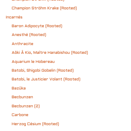
Champion Ströhm Krake (Rooted)
Incarnés
Baron Adipocyte (Rooted)
Anesthé (Rooted)
Anthracite
Aôki Â Kio, Maître Hanabishou (Rooted)
Aquarium le Hobereau
Batobi, Shigobi Gobelin (Rooted)
Batobi, le Justicier Volant (Rooted)
Bazûka
Becbunzen
Becbunzen (2)
Carbone
Herzog Césium (Rooted)