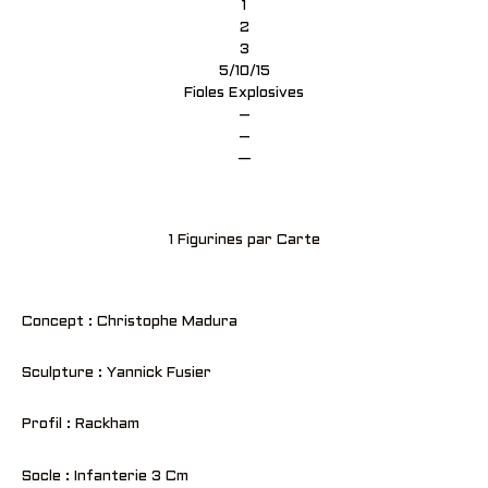
1
2
3
5/10/15
Fioles Explosives
–
–
—
1 Figurines par Carte
Concept : Christophe Madura
Sculpture : Yannick Fusier
Profil : Rackham
Socle : Infanterie 3 Cm