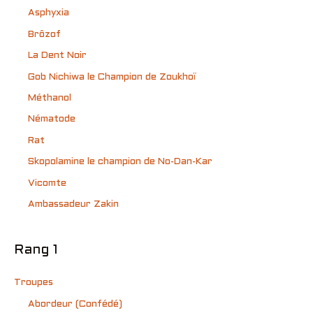
Asphyxia
Brôzof
La Dent Noir
Gob Nichiwa le Champion de Zoukhoï
Méthanol
Nématode
Rat
Skopolamine le champion de No-Dan-Kar
Vicomte
Ambassadeur Zakin
Rang 1
Troupes
Abordeur (Confédé)