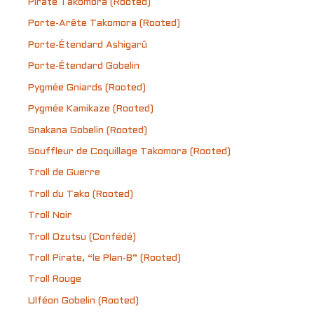
Pirate Takomora (Rooted)
Porte-Arête Takomora (Rooted)
Porte-Étendard Ashigarû
Porte-Étendard Gobelin
Pygmée Gniards (Rooted)
Pygmée Kamikaze (Rooted)
Snakana Gobelin (Rooted)
Souffleur de Coquillage Takomora (Rooted)
Troll de Guerre
Troll du Tako (Rooted)
Troll Noir
Troll Ozutsu (Confédé)
Troll Pirate, “le Plan-B” (Rooted)
Troll Rouge
Ulféon Gobelin (Rooted)