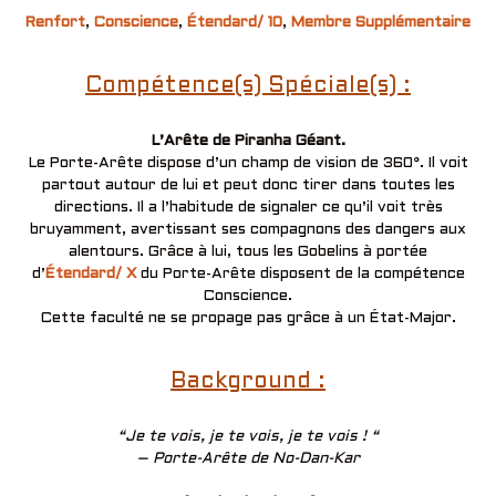
Renfort
,
Conscience
,
Étendard/ 10
,
Membre Supplémentaire
Compétence(s) Spéciale(s) :
L’Arête de Piranha Géant.
Le Porte-Arête dispose d’un champ de vision de 360°. Il voit
partout autour de lui et peut donc tirer dans toutes les
directions. Il a l’habitude de signaler ce qu’il voit très
bruyamment, avertissant ses compagnons des dangers aux
alentours. Grâce à lui, tous les Gobelins à portée
d’
Étendard/ X
du Porte-Arête disposent de la compétence
Conscience.
Cette faculté ne se propage pas grâce à un État-Major.
Background :
“Je te vois, je te vois, je te vois ! “
– Porte-Arête de No-Dan-Kar