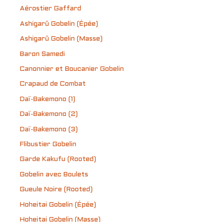
Aérostier Gaffard
Ashigarû Gobelin (Épée)
Ashigarû Gobelin (Masse)
Baron Samedi
Canonnier et Boucanier Gobelin
Crapaud de Combat
Daï-Bakemono (1)
Daï-Bakemono (2)
Daï-Bakemono (3)
Flibustier Gobelin
Garde Kakufu (Rooted)
Gobelin avec Boulets
Gueule Noire (Rooted)
Hoheitai Gobelin (Épée)
Hoheitai Gobelin (Masse)