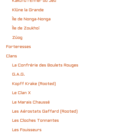
Kakufu l’Enfer du Jeu
Klûne la Grande
Île de Nonga-Nonga
Île de Zoukhoï
Zûog
Forteresses
Clans
La Confrérie des Boulets Rouges
G.A.G.
Kopff Krake (Rooted)
Le Clan X
Le Marais Chaussé
Les Aérostats Gaffard (Rooted)
Les Cloches Tonnantes
Les Fouisseurs