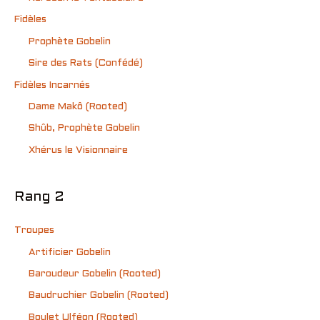
Fidèles
Prophète Gobelin
Sire des Rats (Confédé)
Fidèles Incarnés
Dame Makô (Rooted)
Shûb, Prophète Gobelin
Xhérus le Visionnaire
Rang 2
Troupes
Artificier Gobelin
Baroudeur Gobelin (Rooted)
Baudruchier Gobelin (Rooted)
Boulet Ulféon (Rooted)