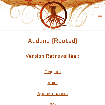
Skip
to
content
Ma
Me
Addanc (Rooted)
Version Retravaillée :
Origine:
Voie:
Appartenance: