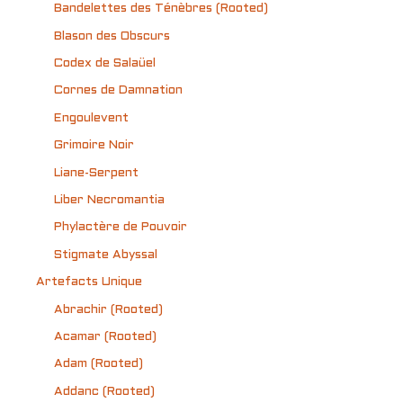
Bandelettes des Ténèbres (Rooted)
Blason des Obscurs
Codex de Salaüel
Cornes de Damnation
Engoulevent
Grimoire Noir
Liane-Serpent
Liber Necromantia
Phylactère de Pouvoir
Stigmate Abyssal
Artefacts Unique
Abrachir (Rooted)
Acamar (Rooted)
Adam (Rooted)
Addanc (Rooted)