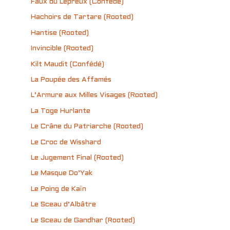
Faux du Lépreux (Confédé)
Hachoirs de Tartare (Rooted)
Hantise (Rooted)
Invincible (Rooted)
Kilt Maudit (Confédé)
La Poupée des Affamés
L’Armure aux Milles Visages (Rooted)
La Toge Hurlante
Le Crâne du Patriarche (Rooted)
Le Croc de Wisshard
Le Jugement Final (Rooted)
Le Masque Do’Yak
Le Poing de Kaïn
Le Sceau d’Albâtre
Le Sceau de Gandhar (Rooted)