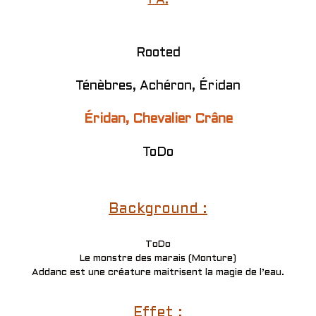
PA:
Rooted
Ténèbres, Achéron, Éridan
Éridan, Chevalier Crâne
ToDo
Background :
ToDo
Le monstre des marais (Monture)
Addanc est une créature maitrisent la magie de l’eau.
Effet :