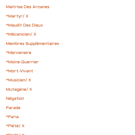
Maitrise Des Arcanes
*Martyr/ X
*Maudit Des Dieux
*Mécanicien/ X
Membres Supplémentaires
*Mercenaire
*Moine-Guerrier
*Mort-Vivant
*Musicien/ X
Mutagène/ X
Négation
Parade
*Paria
*Pièté/ X