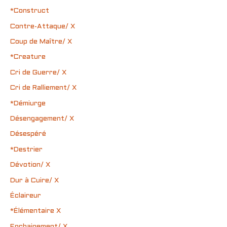
*Construct
Contre-Attaque/ X
Coup de Maître/ X
*Creature
Cri de Guerre/ X
Cri de Ralliement/ X
*Démiurge
Désengagement/ X
Désespéré
*Destrier
Dévotion/ X
Dur à Cuire/ X
Éclaireur
*Élémentaire X
Enchainement/ X