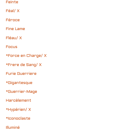
Feinte
Féal/ X
Féroce
Fine Lame
Fléau/ X
Focus
*Force en Charge/ X
*Frere de Sang/ X
Furie Guerriere
*Gigantesque
*Guerrier-Mage
Harcèlement
*Hypérien/ X
*Iconoclaste
Illuminé