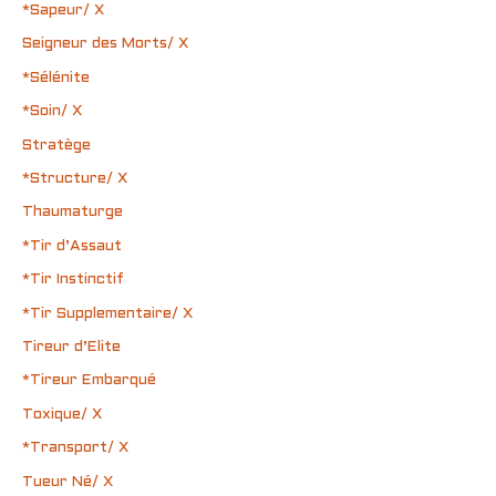
*Sapeur/ X
Seigneur des Morts/ X
*Sélénite
*Soin/ X
Stratège
*Structure/ X
Thaumaturge
*Tir d’Assaut
*Tir Instinctif
*Tir Supplementaire/ X
Tireur d’Elite
*Tireur Embarqué
Toxique/ X
*Transport/ X
Tueur Né/ X