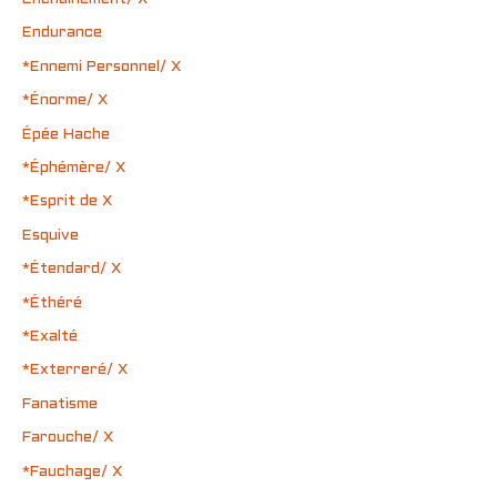
Endurance
*Ennemi Personnel/ X
*Énorme/ X
Épée Hache
*Éphémère/ X
*Esprit de X
Esquive
*Étendard/ X
*Éthéré
*Exalté
*Exterreré/ X
Fanatisme
Farouche/ X
*Fauchage/ X