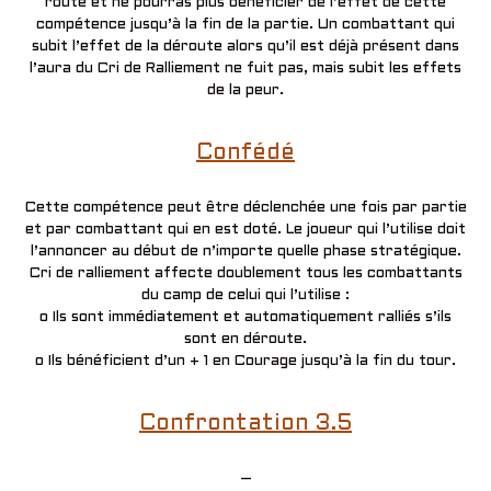
route et ne pourras plus bénéficier de l’effet de cette
compétence jusqu’à la fin de la partie. Un combattant qui
subit l’effet de la déroute alors qu’il est déjà présent dans
l’aura du Cri de Ralliement ne fuit pas, mais subit les effets
de la peur.
Confédé
Cette compétence peut être déclenchée une fois par partie
et par combattant qui en est doté. Le joueur qui l’utilise doit
l’annoncer au début de n’importe quelle phase stratégique.
Cri de ralliement affecte doublement tous les combattants
du camp de celui qui l’utilise :
o Ils sont immédiatement et automatiquement ralliés s’ils
sont en déroute.
o Ils bénéficient d’un + 1 en Courage jusqu’à la fin du tour.
Confrontation 3.5
–