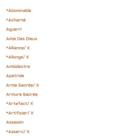
*Abominable
*Acharné
Aguerri
Aime Des Dieux
*Alliance/ X
*Allonge/ X
Ambidextre
Apatride
Arme Sacrée/ X
Armure Sacrée
*Artefact/ X
*Artificier/ X
Assassin
*Asservi/ X