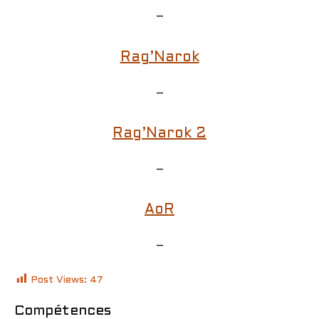
–
Rag’Narok
–
Rag’Narok 2
–
AoR
–
Post Views:
47
Compétences