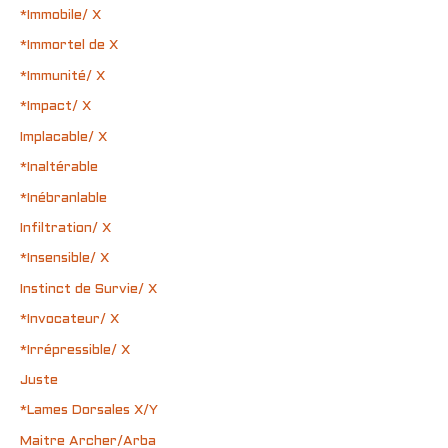
*Immobile/ X
*Immortel de X
*Immunité/ X
*Impact/ X
Implacable/ X
*Inaltérable
*Inébranlable
Infiltration/ X
*Insensible/ X
Instinct de Survie/ X
*Invocateur/ X
*Irrépressible/ X
Juste
*Lames Dorsales X/Y
Maitre Archer/Arba