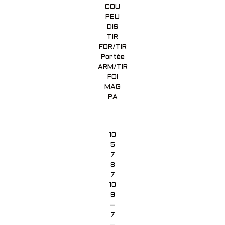
COU
PEU
DIS
TIR
FOR/TIR
Portée
ARM/TIR
FOI
MAG
PA
10
5
7
8
7
10
9
–
7