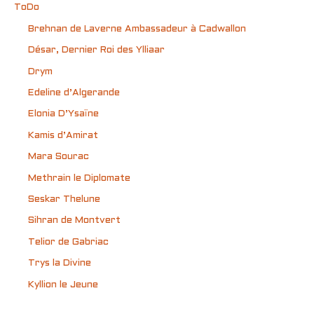
ToDo
Brehnan de Laverne Ambassadeur à Cadwallon
Désar, Dernier Roi des Ylliaar
Drym
Edeline d’Algerande
Elonia D’Ysaïne
Kamis d’Amirat
Mara Sourac
Methrain le Diplomate
Seskar Thelune
Sihran de Montvert
Telior de Gabriac
Trys la Divine
Kyllion le Jeune