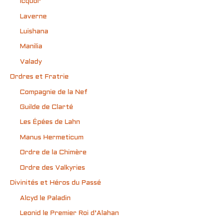
Icquor
Laverne
Luishana
Manilia
Valady
Ordres et Fratrie
Compagnie de la Nef
Guilde de Clarté
Les Épées de Lahn
Manus Hermeticum
Ordre de la Chimère
Ordre des Valkyries
Divinités et Héros du Passé
Alcyd le Paladin
Leonid le Premier Roi d’Alahan