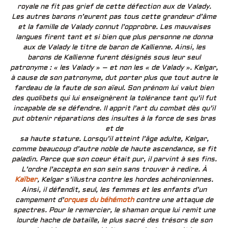
royale ne fit pas grief de cette défection aux de Valady.
Les autres barons n’eurent pas tous cette grandeur d’âme
et la famille de Valady connut l’opprobre. Les mauvaises
langues firent tant et si bien que plus personne ne donna
aux de Valady le titre de baron de Kallienne. Ainsi, les
barons de Kallienne furent désignés sous leur seul
patronyme : « les Valady » – et non les « de Valady ». Kelgar,
à cause de son patronyme, dut porter plus que tout autre le
fardeau de la faute de son aïeul. Son prénom lui valut bien
des quolibets qui lui enseignèrent la tolérance tant qu’il fut
incapable de se défendre. Il apprit l’art du combat dès qu’il
put obtenir réparations des insultes à la force de ses bras
et de
sa haute stature. Lorsqu’il atteint l’âge adulte, Kelgar,
comme beaucoup d’autre noble de haute ascendance, se fit
paladin. Parce que son coeur était pur, il parvint à ses fins.
L’ordre l’accepta en son sein sans trouver à redire. À
Kaïber
, Kelgar s’illustra contre les hordes achéroniennes.
Ainsi, il défendit, seul, les femmes et les enfants d’un
campement d’
orques du béhémoth
contre une attaque de
spectres. Pour le remercier, le shaman orque lui remit une
lourde hache de bataille, le plus sacré des trésors de son