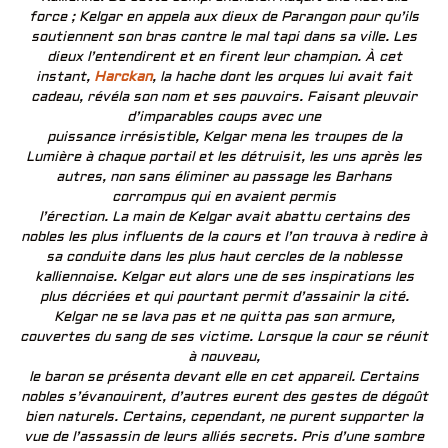
force ; Kelgar en appela aux dieux de Parangon pour qu’ils
soutiennent son bras contre le mal tapi dans sa ville. Les
dieux l’entendirent et en firent leur champion. À cet
instant,
Harckan
, la hache dont les orques lui avait fait
cadeau, révéla son nom et ses pouvoirs. Faisant pleuvoir
d’imparables coups avec une
puissance irrésistible, Kelgar mena les troupes de la
Lumière à chaque portail et les détruisit, les uns après les
autres, non sans éliminer au passage les Barhans
corrompus qui en avaient permis
l’érection. La main de Kelgar avait abattu certains des
nobles les plus influents de la cours et l’on trouva à redire à
sa conduite dans les plus haut cercles de la noblesse
kalliennoise. Kelgar eut alors une de ses inspirations les
plus décriées et qui pourtant permit d’assainir la cité.
Kelgar ne se lava pas et ne quitta pas son armure,
couvertes du sang de ses victime. Lorsque la cour se réunit
à nouveau,
le baron se présenta devant elle en cet appareil. Certains
nobles s’évanouirent, d’autres eurent des gestes de dégoût
bien naturels. Certains, cependant, ne purent supporter la
vue de l’assassin de leurs alliés secrets. Pris d’une sombre