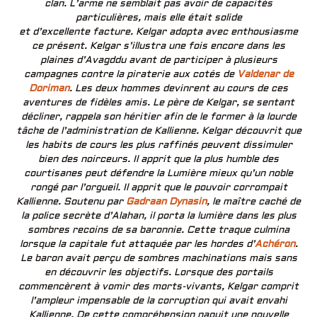
clan. L’arme ne semblait pas avoir de capacités
particulières, mais elle était solide
et d’excellente facture. Kelgar adopta avec enthousiasme
ce présent. Kelgar s’illustra une fois encore dans les
plaines d’Avagddu avant de participer à plusieurs
campagnes contre la piraterie aux cotés de
Valdenar de
Doriman
. Les deux hommes devinrent au cours de ces
aventures de fidèles amis. Le père de Kelgar, se sentant
décliner, rappela son héritier afin de le former à la lourde
tâche de l’administration de Kallienne. Kelgar découvrit que
les habits de cours les plus raffinés peuvent dissimuler
bien des noirceurs. Il apprit que la plus humble des
courtisanes peut défendre la Lumière mieux qu’un noble
rongé par l’orgueil. Il apprit que le pouvoir corrompait
Kallienne. Soutenu par
Gadraan Dynasin
, le maître caché de
la police secrète d’Alahan, il porta la lumière dans les plus
sombres recoins de sa baronnie. Cette traque culmina
lorsque la capitale fut attaquée par les hordes d’
Achéron
.
Le baron avait perçu de sombres machinations mais sans
en découvrir les objectifs. Lorsque des portails
commencèrent à vomir des morts-vivants, Kelgar comprit
l’ampleur impensable de la corruption qui avait envahi
Kallienne. De cette compréhension naquit une nouvelle