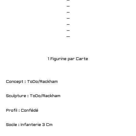
–
–
–
–
–
–
—
1 Figurine par Carte
Concept : ToDo/Rackham
Sculpture : ToDo/Rackham
Profil : Confédé
Socle : Infanterie 3 Cm