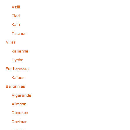
Azël
Elad
Kaïn
Tiranor
Villes
Kallienne
Tycho
Forteresses
Kaïber
Baronnies
Algérande
Allmoon
Daneran
Doriman