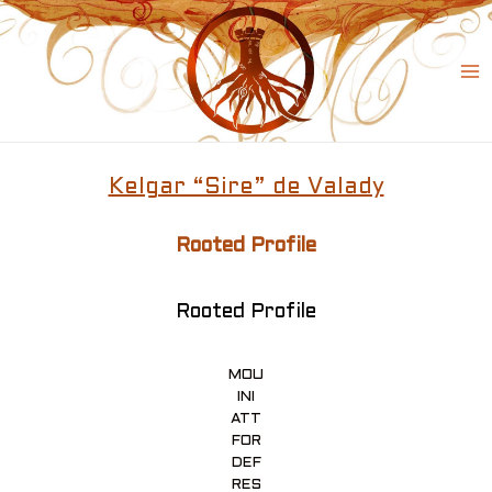
Skip
to
content
Ma
Me
Kelgar “Sire” de Valady
Rooted Profile
Rooted Profile
MOU
INI
ATT
FOR
DEF
RES