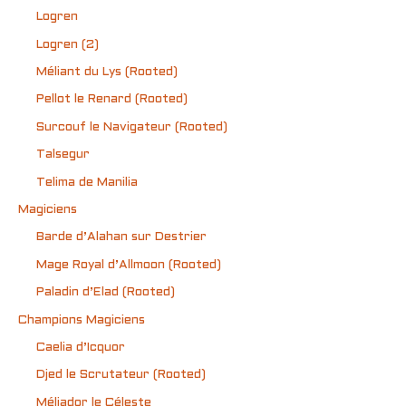
Logren
Logren (2)
Méliant du Lys (Rooted)
Pellot le Renard (Rooted)
Surcouf le Navigateur (Rooted)
Talsegur
Telima de Manilia
Magiciens
Barde d’Alahan sur Destrier
Mage Royal d’Allmoon (Rooted)
Paladin d’Elad (Rooted)
Champions Magiciens
Caelia d’Icquor
Djed le Scrutateur (Rooted)
Méliador le Céleste