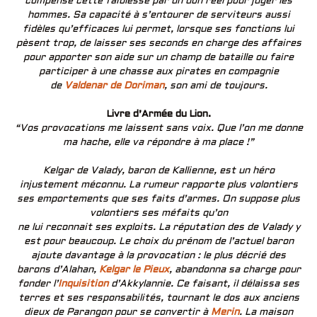
compense cette faiblesse par un don réel pour juger les
hommes. Sa capacité à s’entourer de serviteurs aussi
fidèles qu’efficaces lui permet, lorsque ses fonctions lui
pèsent trop, de laisser ses seconds en charge des affaires
pour apporter son aide sur un champ de bataille ou faire
participer à une chasse aux pirates en compagnie
de
Valdenar de Doriman
, son ami de toujours.
Livre d’Armée du Lion.
“Vos provocations me laissent sans voix. Que l’on me donne
ma hache, elle va répondre à ma place !”
Kelgar de Valady, baron de Kallienne, est un héro
injustement méconnu. La rumeur rapporte plus volontiers
ses emportements que ses faits d’armes. On suppose plus
volontiers ses méfaits qu’on
ne lui reconnait ses exploits. La réputation des de Valady y
est pour beaucoup. Le choix du prénom de l’actuel baron
ajoute davantage à la provocation : le plus décrié des
barons d’Alahan,
Kelgar le Pieux
, abandonna sa charge pour
fonder l’
Inquisition
d’Akkylannie. Ce faisant, il délaissa ses
terres et ses responsabilités, tournant le dos aux anciens
dieux de Parangon pour se convertir à
Merin
. La maison