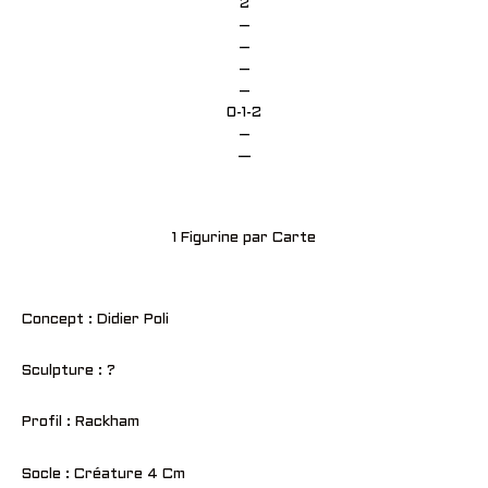
2
–
–
–
–
0-1-2
–
—
1 Figurine par Carte
Concept : Didier Poli
Sculpture : ?
Profil : Rackham
Socle : Créature 4 Cm