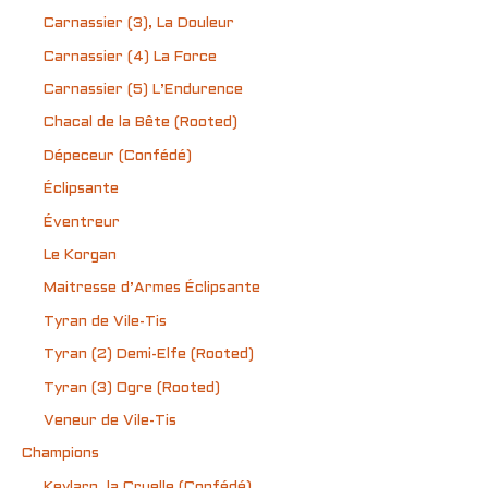
Carnassier (3), La Douleur
Carnassier (4) La Force
Carnassier (5) L’Endurence
Chacal de la Bête (Rooted)
Dépeceur (Confédé)
Éclipsante
Éventreur
Le Korgan
Maitresse d’Armes Éclipsante
Tyran de Vile-Tis
Tyran (2) Demi-Elfe (Rooted)
Tyran (3) Ogre (Rooted)
Veneur de Vile-Tis
Champions
Keylarn, la Cruelle (Confédé)