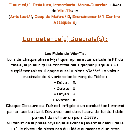
Tueur né/ 1
,
Créature
,
Iconoclaste
,
Moine-Guerrier
, Dévot
de
Vile-Tis
/ 15
(
Artefact/ 1
,
Coup de Maître/ 0
,
Enchainement/ 1
,
Contre-
Attaque/ 2
)
Compétence(s) Spéciale(s) :
Les Fidèle de Vile-Tis.
Lors de chaque phase Mystique, après avoir calculé la FT du
fidèle, le joueur qui le contrôle peut gagner jusqu’à X FT
supplémentaires. Il gagne aussi X pions
‘Dette’
. La valeur
maximale de X varie selon le rang du Fidèle :
• Dévot : 2.
• Zélote : 5.
• Doyen : 8.
• Avatar : 15.
Chaque Blessure ou Tué net infligée à un combattant ennemi
par un combattant Dévoreur ami dans l’aura de foi du fidèle
permet de retirer un pion
‘Dette’
.
Au début de la phase Mystique suivante (avant le calcul de la
FT), le niveau de blessures du Fidèle augmente d’un cran