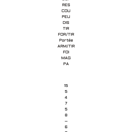
RES
COU
PEU
DIS
TIR
FOR/TIR
Portée
ARM/TIR
FOI
MAG
PA
15
5
4
7
5
8
–
6