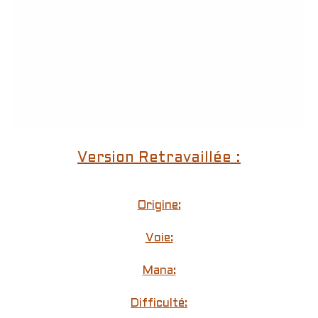
Version Retravaillée :
Origine:
Voie:
Mana:
Difficulté: