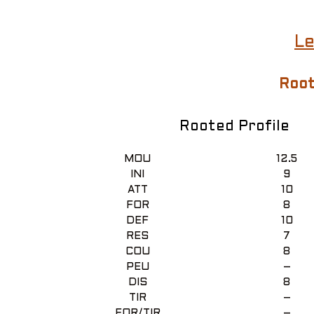
Le
Root
Rooted Profile
MOU
12.5
INI
9
ATT
10
FOR
8
DEF
10
RES
7
COU
8
PEU
–
DIS
8
TIR
–
FOR/TIR
–