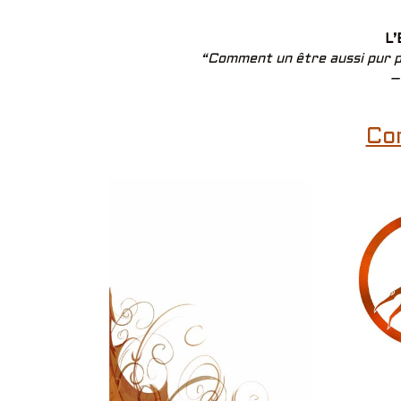
L’
“Comment un être aussi pur pe
–
Co