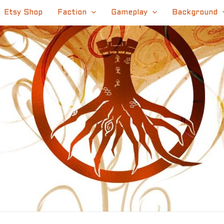
Etsy Shop
Faction
Gameplay
Background