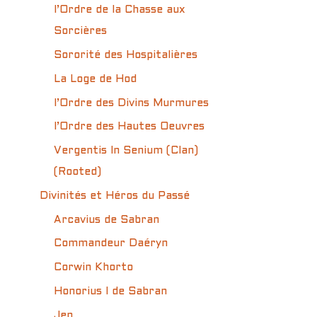
l’Ordre de la Chasse aux
Sorcières
Sororité des Hospitalières
La Loge de Hod
l’Ordre des Divins Murmures
l’Ordre des Hautes Oeuvres
Vergentis In Senium (Clan)
(Rooted)
Divinités et Héros du Passé
Arcavius de Sabran
Commandeur Daéryn
Corwin Khorto
Honorius I de Sabran
Jen