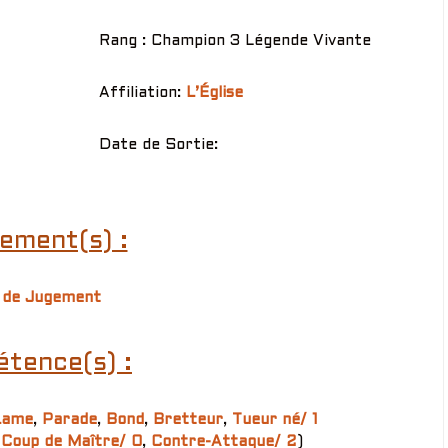
Rang : Champion 3 Légende Vivante
Affiliation:
L’Église
Date de Sortie:
ement(s) :
 de Jugement
tence(s) :
Lame
,
Parade
,
Bond
,
Bretteur
,
Tueur né/ 1
,
Coup de Maître/ 0
,
Contre-Attaque/ 2
)