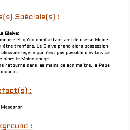
s) Spéciale(s) :
e Glaive:
it mourir et qu’un combattant ami de classe Moine-
x être tranféré. Le Glaive prend alors possession
lessure légère qui n’est pas possible d’éviter. Le
e alors le Moine-rouge.
rme retourne dans les mains de son maître, le Pape
Innocent.
fact(s) :
 Mascaron
kground :