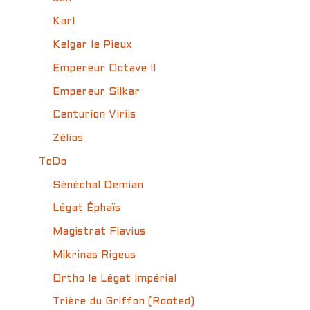
Karl
Kelgar le Pieux
Empereur Octave II
Empereur Silkar
Centurion Viriis
Zélios
ToDo
Sénéchal Demian
Légat Éphaïs
Magistrat Flavius
Mikrinas Rigeus
Ortho le Légat Impérial
Trière du Griffon (Rooted)