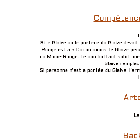
Compétence(
L
Si le Glaive ou le porteur du Glaive deva
Rouge est à 5 Cm ou moins, le Glaive peu
du Moine-Rouge. Le combattant subit une b
Glaive remplac
Si personne n’est a portée du Glaive, l’a
Arte
Le
Bac