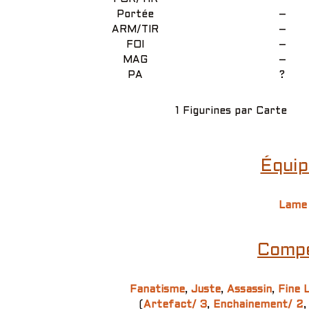
Portée
–
ARM/TIR
–
FOI
–
MAG
–
PA
?
1 Figurines par Carte
Équip
Lame
Compé
Fanatisme
,
Juste
,
Assassin
,
Fine 
(
Artefact/ 3
,
Enchainement/ 2