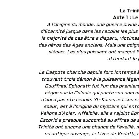
La Trin
Acte 1 : L
A l’origine du monde, une guerre divin
d’Eternité jusque dans les recoins les plu
la majorité de ces être a disparu, victime
des héros des Ages anciens. Mais une poig
siècles. Les plus puissant ont marqué l
attendant le 
Le Despote cherche depuis fort lontemps à 
trouvent trois démon à la puissance légend
Gouffres! Ephorath fut l’un des premiers
règne sur la Colonie qui porte son nom m
n’aura pas été réunie. Yh-Karas est son ém
soeur, est à l’origine du mystère qui ent
Vallons d’Acier. Affaiblie, elle a rejoint 
Eszorid a presque succombé au affres de 
Trinité ont encore une chance de l’éveillé, 
un antique ouvrage, le Livre de Vedath, 