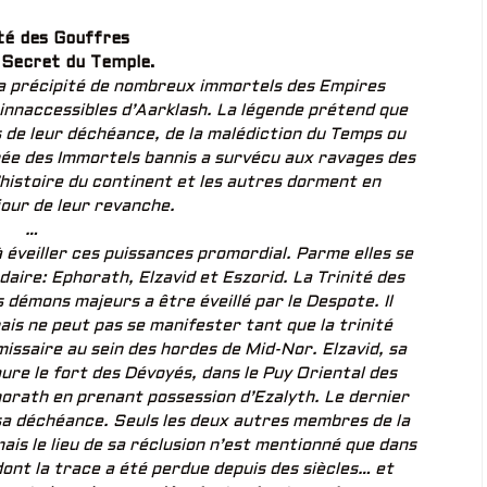
ité des Gouffres
e Secret du Temple.
e a précipité de nombreux immortels des Empires
s innaccessibles d’Aarklash. La légende prétend que
s de leur déchéance, de la malédiction du Temps ou
née des Immortels bannis a survécu aux ravages des
’histoire du continent et les autres dorment en
jour de leur revanche.
…
éveiller ces puissances promordial. Parme elles se
aire: Ephorath, Elzavid et Eszorid. La Trinité des
 démons majeurs a être éveillé par le Despote. Il
ais ne peut pas se manifester tant que la trinité
issaire au sein des hordes de Mid-Nor. Elzavid, sa
oure le fort des Dévoyés, dans le Puy Oriental des
Ephorath en prenant possession d’Ezalyth. Le dernier
sa déchéance. Seuls les deux autres membres de la
mais le lieu de sa réclusion n’est mentionné que dans
dont la trace a été perdue depuis des siècles… et