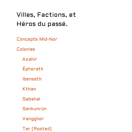
Villes, Factions, et
Héros du passé.
Concepts Mid-Nor
Colonies
Azahir
Éphorath
Ibenseth
Kthan
Sabahal
Sankunrûn
Vangghor
Tar (Rooted)