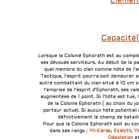
Élément
Capacité(
Lorsque la Colonie Ephorath est au comple
ses dévoués serviteurs. Au début de la pa
quel membre du clan comme hôte de l’es
Tactique, l’esprit pourra soit demeurer a
autre combattant du clan situé à 10 cm ou
l’emprise de l’esprit d’Ephorath, ses va
augmentées de 1 point. Si l’hôte est tué,
de la Colonie Ephorath ( au choix du j
porteur actuel. Si aucun hôte potentiel 
définitivement le champ de batail
Pour que la Colonie Ephorath soit au com
dans ses rangs :
Yh-Karas
,
Ezalyth
,
Ys
Désolation
et