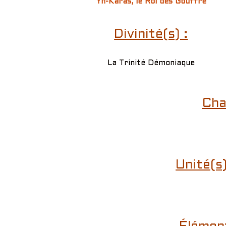
Yh-Karas, le Roi des Gouffre
Divinité(s) :
La Trinité Démoniaque
Cha
Unité(s)