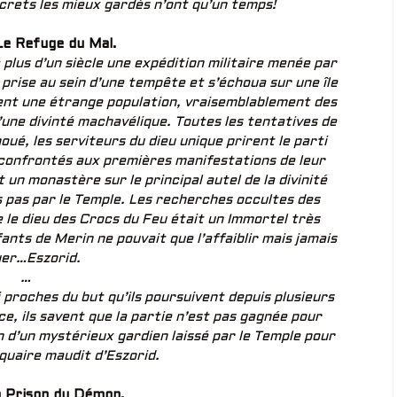
crets les mieux gardés n’ont qu’un temps!
Le Refuge du Mal.
plus d’un siècle une expédition militaire menée par
 prise au sein d’une tempête et s’échoua sur une île
rent une étrange population, vraisemblablement des
’une divinté machavélique. Toutes les tentatives de
ué, les serviteurs du dieu unique prirent le parti
t confrontés aux premières manifestations de leur
nt un monastère sur le principal autel de la divinité
s pas par le Temple. Les recherches occultes des
 le dieu des Crocs du Feu était un Immortel très
ants de Merin ne pouvait que l’affaiblir mais jamais
uer…Eszorid.
…
 proches du but qu’ils poursuivent depuis plusieurs
e, ils savent que la partie n’est pas gagnée pour
n d’un mystérieux gardien laissé par le Temple pour
liquaire maudit d’Eszorid.
a Prison du Démon.