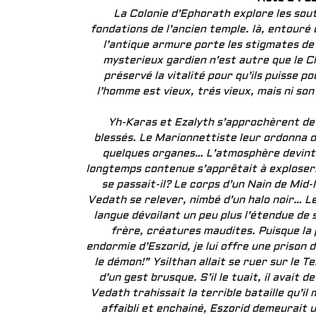
La Colonie d’Ephorath explore les sou
fondations de l’ancien temple. là, entouré
l’antique armure porte les stigmates de
mysterieux gardien n’est autre que le C
préservé la vitalité pour qu’ils puisse pou
l’homme est vieux, trés vieux, mais ni son
Yh-Karas et Ezalyth s’approchèrent de l
blessés. Le Marionnettiste leur ordonna de
quelques organes… L’atmosphère devint 
longtemps contenue s’apprêtait à exploser
se passait-il? Le corps d’un Nain de Mid
Vedath se relever, nimbé d’un halo noir… L
langue dévoilant un peu plus l’étendue de s
frère, créatures maudites. Puisque la 
endormie d’Eszorid, je lui offre une prison 
le démon!” Ysilthan allait se ruer sur le T
d’un gest brusque. S’il le tuait, il avait 
Vedath trahissait la terrible bataille qu’i
affaibli et enchainé, Eszorid demeurait 