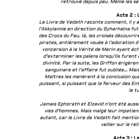
retrouvé depuis peu. Même les se
Acte 2 : 
Le Livre de Vedath raconte comment, il y a 
l’Akkylannie en direction du Syharhalna fut
des Crocs du Feu. là, les croisés découvri
pirates, entièrement vouée à l’adoration d
voncersion à la Vérité de Merin ayant écho
d’exterminer les païens lorsqu’ils furen
divinité. Par la suite, les Griffon érigère
sanguinare et l’affaire fut oubliée… Mai
Maîtres les menèrent à la conclusion que
puissant, si puissant que la ferveur des Enf
le t
Jamais Ephorath et Elzavid n’ont été aussi
vies d’hommes. Mais malgé leur impatienc
autant, car le Livre de Vedath fait mentio
veiller sur le re
Acte 3 : L