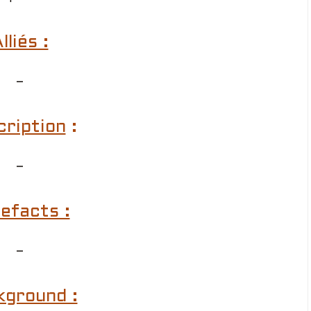
lliés :
–
cription
:
–
efacts :
–
kground :