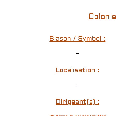
Colonie
Blason / Symbol :
–
Localisation :
–
Dirigeant(s) :