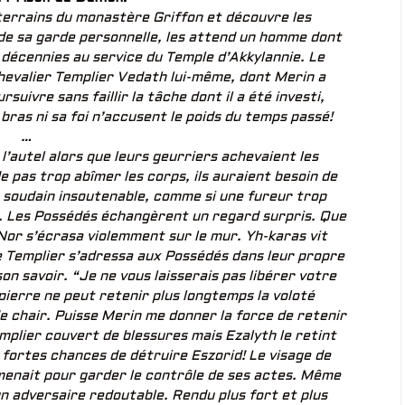
terrains du monastère Griffon et découvre les
 de sa garde personnelle, les attend un homme dont
 décennies au service du Temple d’Akkylannie. Le
hevalier Templier Vedath lui-même, dont Merin a
rsuivre sans faillir la tâche dont il a été investi,
 bras ni sa foi n’accusent le poids du temps passé!
…
’autel alors que leurs geurriers achevaient les
 pas trop abîmer les corps, ils auraient besoin de
soudain insoutenable, comme si une fureur trop
. Les Possédés échangèrent un regard surpris. Que
-Nor s’écrasa violemment sur le mur. Yh-karas vit
e Templier s’adressa aux Possédés dans leur propre
on savoir. “Je ne vous laisserais pas libérer votre
pierre ne peut retenir plus longtemps la voloté
de chair. Puisse Merin me donner la force de retenir
emplier couvert de blessures mais Ezalyth le retint
de fortes chances de détruire Eszorid! Le visage de
l menait pour garder le contrôle de ses actes. Même
un adversaire redoutable. Rendu plus fort et plus