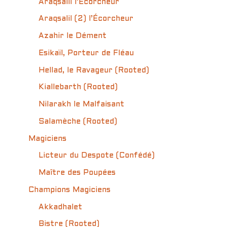
Araqsalil l’Écorcheur
Araqsalil (2) l’Écorcheur
Azahir le Dément
Esikaïl, Porteur de Fléau
Hellad, le Ravageur (Rooted)
Kiallebarth (Rooted)
Nilarakh le Malfaisant
Salamèche (Rooted)
Magiciens
Licteur du Despote (Confédé)
Maître des Poupées
Champions Magiciens
Akkadhalet
Bistre (Rooted)