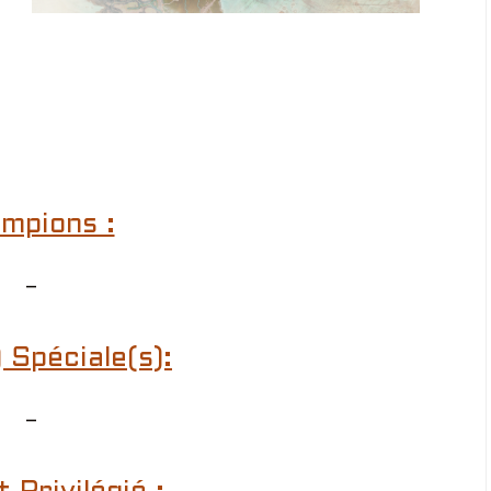
mpions :
–
 Spéciale(s):
–