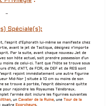
 Privilégié
:
–
s) Spéciale(s):
t, l’esprit d’Ephorath lui-même se manifeste chez
rtie, avant le jet de Tactique, désignez n’importe
prit. Par la suite, avant chaque nouveau Jet de
vec son hôte actuel, soit prendre possession d’un
 moins de celui-ci. Tant que l’hôte se trouve sous
leurs d’INI, d’ATT, de FOR, de DEF et de RES sont
 l’esprit rejoint immédiatement une autre figurine
oueur Mid-Nor ) située à 10 cm ou moins de son
ne se trouve à portée, l’esprit désincarné quitte
le pour rejoindre les Royaumes Ténébreux.
plet l’armée doit inclure les figurines suivantes
ilthan
, un
Cavalier de la Ruine
, une
Tour de la
 quatre
Ecorcheurs
.