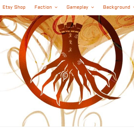
Etsy Shop
Faction
Gameplay
Background