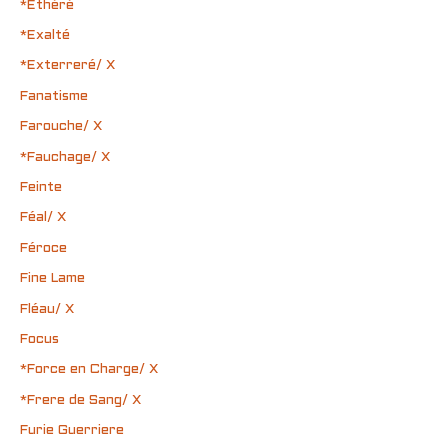
*Éthéré
*Exalté
*Exterreré/ X
Fanatisme
Farouche/ X
*Fauchage/ X
Feinte
Féal/ X
Féroce
Fine Lame
Fléau/ X
Focus
*Force en Charge/ X
*Frere de Sang/ X
Furie Guerriere