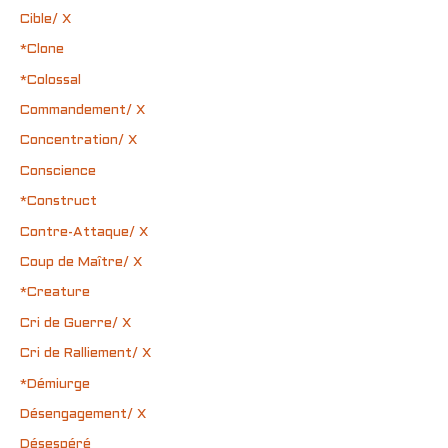
Cible/ X
*Clone
*Colossal
Commandement/ X
Concentration/ X
Conscience
*Construct
Contre-Attaque/ X
Coup de Maître/ X
*Creature
Cri de Guerre/ X
Cri de Ralliement/ X
*Démiurge
Désengagement/ X
Désespéré