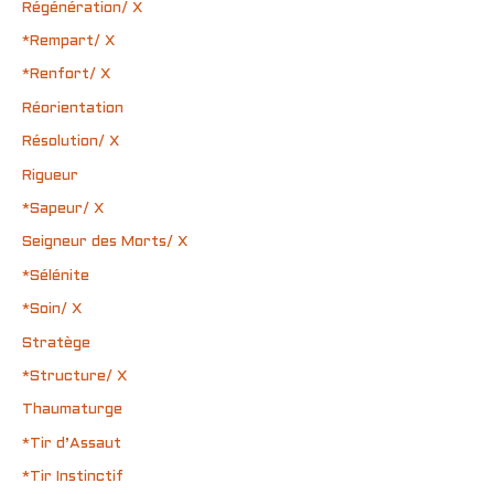
Régénération/ X
*Rempart/ X
*Renfort/ X
Réorientation
Résolution/ X
Rigueur
*Sapeur/ X
Seigneur des Morts/ X
*Sélénite
*Soin/ X
Stratège
*Structure/ X
Thaumaturge
*Tir d’Assaut
*Tir Instinctif