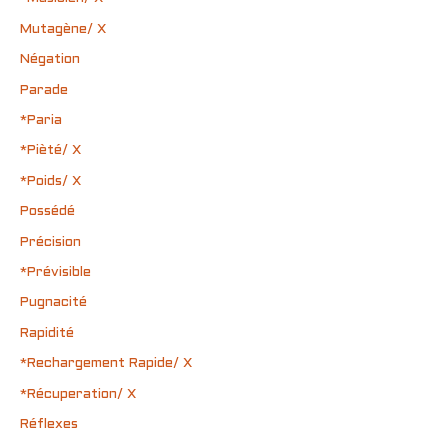
Mutagène/ X
Négation
Parade
*Paria
*Pièté/ X
*Poids/ X
Possédé
Précision
*Prévisible
Pugnacité
Rapidité
*Rechargement Rapide/ X
*Récuperation/ X
Réflexes