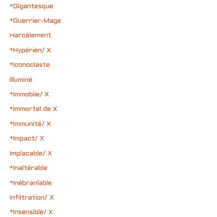
*Gigantesque
*Guerrier-Mage
Harcèlement
*Hypérien/ X
*Iconoclaste
Illuminé
*Immobile/ X
*Immortel de X
*Immunité/ X
*Impact/ X
Implacable/ X
*Inaltérable
*Inébranlable
Infiltration/ X
*Insensible/ X