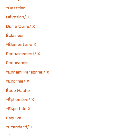
*Destrier
Dévotion/ X
Dur à Cuire/ X
Éclaireur
*Élémentaire X
Enchainement/ X
Endurance
*Ennemi Personnel/ X
*Énorme/ X
Épée Hache
*Éphémère/ X
*Esprit de X
Esquive
*Étendard/ X