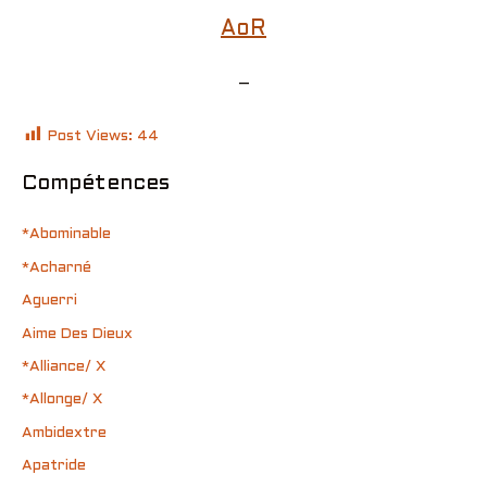
AoR
–
Post Views:
44
Compétences
*Abominable
*Acharné
Aguerri
Aime Des Dieux
*Alliance/ X
*Allonge/ X
Ambidextre
Apatride