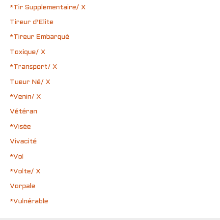
*Tir Supplementaire/ X
Tireur d’Elite
*Tireur Embarqué
Toxique/ X
*Transport/ X
Tueur Né/ X
*Venin/ X
Vétéran
*Visée
Vivacité
*Vol
*Volte/ X
Vorpale
*Vulnérable