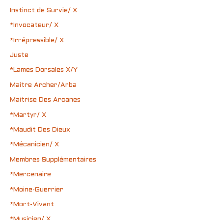
Instinct de Survie/ X
*Invocateur/ X
*Irrépressible/ X
Juste
*Lames Dorsales X/Y
Maitre Archer/Arba
Maitrise Des Arcanes
*Martyr/ X
*Maudit Des Dieux
*Mécanicien/ X
Membres Supplémentaires
*Mercenaire
*Moine-Guerrier
*Mort-Vivant
*Musicien/ X