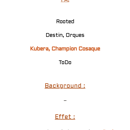
PA:
Rooted
Destin, Orques
Kubera, Champion Cosaque
ToDo
Background :
–
Effet :