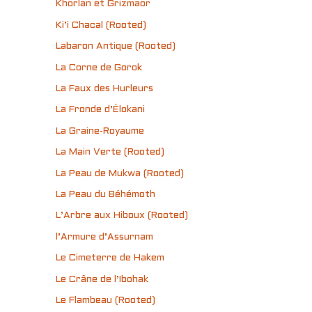
Khorlan et Grizmaor
Ki’i Chacal (Rooted)
Labaron Antique (Rooted)
La Corne de Gorok
La Faux des Hurleurs
La Fronde d’Élokani
La Graine-Royaume
La Main Verte (Rooted)
La Peau de Mukwa (Rooted)
La Peau du Béhémoth
L’Arbre aux Hiboux (Rooted)
l’Armure d’Assurnam
Le Cimeterre de Hakem
Le Crâne de l’Ibohak
Le Flambeau (Rooted)