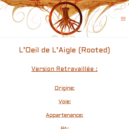
Skip
to
content
Ma
Me
L’Oeil de L’Aigle (Rooted)
Version Retravaillée :
Origine:
Voie:
Appartenance: