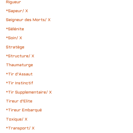
Rigueur
*Sapeur/ X
Seigneur des Morts/ X
*Sélénite
*Soin/ X
Stratège
*Structure/ X
Thaumaturge
*Tir d’Assaut
*Tir Instinctif
*Tir Supplementaire/ X
Tireur d’Elite
*Tireur Embarqué
Toxique/ X
*Transport/ X