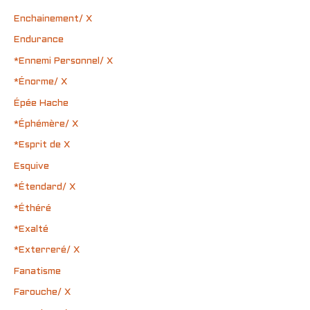
Enchainement/ X
Endurance
*Ennemi Personnel/ X
*Énorme/ X
Épée Hache
*Éphémère/ X
*Esprit de X
Esquive
*Étendard/ X
*Éthéré
*Exalté
*Exterreré/ X
Fanatisme
Farouche/ X