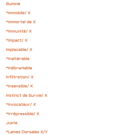
Illuminé
*Immobile/ X
*Immortel de X
*Immunité/ X
*Impact/ X
Implacable/ X
*Inaltérable
*Inébranlable
Infiltration/ X
*Insensible/ X
Instinct de Survie/ X
*Invocateur/ X
*Irrépressible/ X
Juste
*Lames Dorsales X/Y