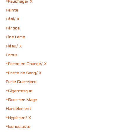
*Fauchage/ X
Feinte
Féal/ X
Féroce
Fine Lame
Fléau/ X
Focus
*Force en Charge/ X
*Frere de Sang/ X
Furie Guerriere
*Gigantesque
*Guerrier-Mage
Harcèlement
*Hypérien/ X
*Iconoclaste