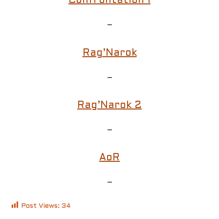
Confrontation 1
–
Rag’Narok
–
Rag’Narok 2
–
AoR
–
Post Views:
34