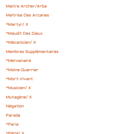
Maitre Archer/Arba
Maitrise Des Arcanes
*Martyr/ X
*Maudit Des Dieux
*Mécanicien/ X
Membres Supplémentaires
*Mercenaire
*Moine-Guerrier
*Mort-Vivant
*Musicien/ X
Mutagène/ X
Négation
Parade
*Paria
*Pièté/ X