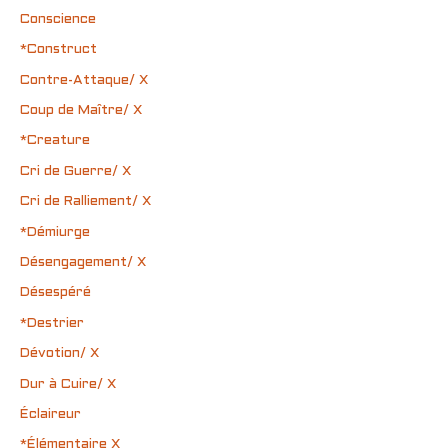
Conscience
*Construct
Contre-Attaque/ X
Coup de Maître/ X
*Creature
Cri de Guerre/ X
Cri de Ralliement/ X
*Démiurge
Désengagement/ X
Désespéré
*Destrier
Dévotion/ X
Dur à Cuire/ X
Éclaireur
*Élémentaire X