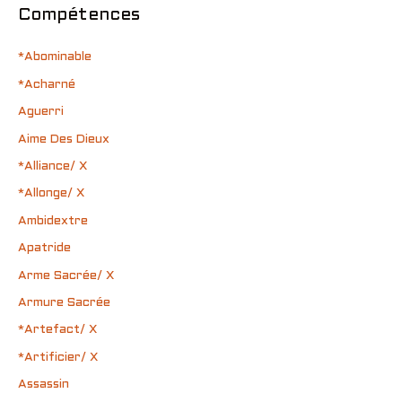
Compétences
*Abominable
*Acharné
Aguerri
Aime Des Dieux
*Alliance/ X
*Allonge/ X
Ambidextre
Apatride
Arme Sacrée/ X
Armure Sacrée
*Artefact/ X
*Artificier/ X
Assassin